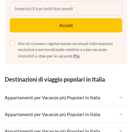
Accedi
Vorrei ricevere regolarmente via email informazioni
esclusive e personalizzate relative a case vacanze,
immobili e idee per le vacanze
Più
Destinazioni di viaggio popolari in Italia
Appartamenti per Vacanze più Popolari in Italia
Appartamenti per Vacanze in Italia
Appartamenti per Vacanze più Popolari in Italia
Appartamenti per Vacanze in Liguria
Appartamenti per Vacanze in Italia
Appartamenti per Vacanze più Popolari in Italia