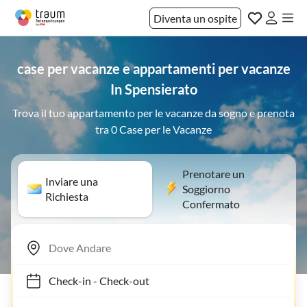
Diventa un ospite
case per vacanze e appartamenti per vacanze
In Spensierato
Trova il tuo appartamento per le vacanze da sogno e prenota
tra 0 Case per le Vacanze
Prenotare un
Inviare una
Soggiorno
Richiesta
Confermato
Check-in
-
Check-out