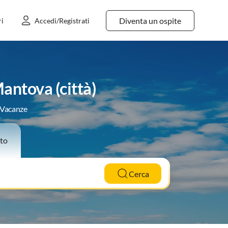
Diventa un ospite
ri
Accedi/Registrati
antova (città)
e Vacanze
to
Cerca