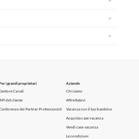
Appartamenti per Vacanze in Sicilia
Appartamenti per Vacanze in Sicilia
Appartamenti per Vacanze in Sicilia
Per i grandi proprietari
Aziende
Gestore Canali
Chi siamo
API del cliente
Affrettatevi
Conferenza dei Partner Professionisti
Vacanza con il tuo bambino
Acquista case vacanza
Vendi case vacanza
Le condizioni