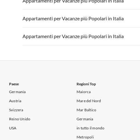
Appartamenti per Vacanze più Popolari in Italia
Appartamenti per Vacanze in Lago di Garda
Appartament
Appartamenti per Vacanze in Italia
Appartamenti
Appartamenti per Vacanze più Popolari in Italia
Appartamenti per Vacanze in Lago di Garda
Appartament
Appartamenti per Vacanze in Italia
Appartamenti
Appartamenti per Vacanze più Popolari in Italia
Appartamenti per Vacanze in Lago di Garda
Appartament
Appartamenti per Vacanze in Italia
Appartamenti
Appartamenti per Vacanze in Lago di Garda
Appartament
Paese
Regioni Top
Germania
Maiorca
Austria
Mare del Nord
Svizzera
Mar Baltico
Reino Unido
Germania
USA
in tutto il mondo
Metropoli