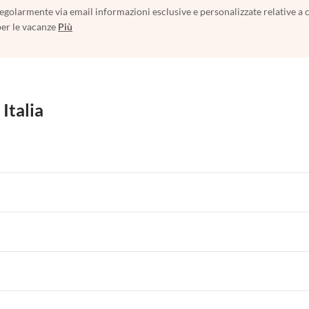
egolarmente via email informazioni esclusive e personalizzate relative a 
per le vacanze
Più
 Italia
 per Vacanze in Liguria
Appartamenti per Vacanze in Lombardia
i per Vacanze in Lago di Como
 per Vacanze in Liguria
Appartamenti per Vacanze in Lombardia
i per Vacanze in Lago di Como
 per Vacanze in Liguria
Appartamenti per Vacanze in Lombardia
i per Vacanze in Lago di Como
 per Vacanze in Liguria
Appartamenti per Vacanze in Lombardia