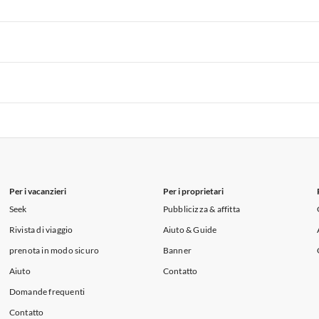
i per Vacanze in Lago di Como
 per Vacanze in Liguria
Appartamenti per Vacanze in Lombardia
i per Vacanze in Lago di Como
 per Vacanze in Liguria
Appartamenti per Vacanze in Lombardia
i per Vacanze in Lago di Como
 per Vacanze in Liguria
Appartamenti per Vacanze in Lombardia
i per Vacanze in Lago di Como
Per i vacanzieri
Per i proprietari
Seek
Pubblicizza & affitta
Rivista di viaggio
Aiuto & Guide
prenota in modo sicuro
Banner
Aiuto
Contatto
Domande frequenti
Contatto