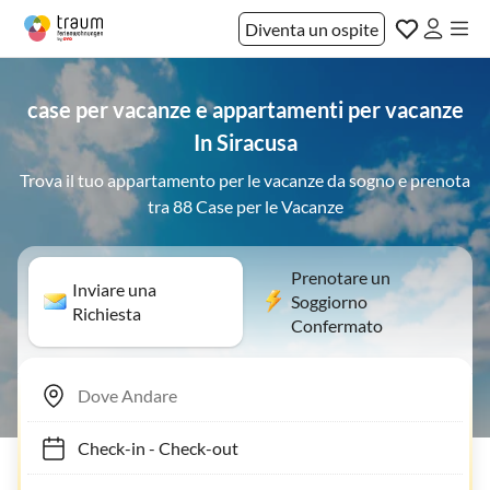
Diventa un ospite
case per vacanze e appartamenti per vacanze
In Siracusa
Trova il tuo appartamento per le vacanze da sogno e prenota
tra 88 Case per le Vacanze
Prenotare un
Inviare una
Soggiorno
Richiesta
Confermato
Check-in
-
Check-out