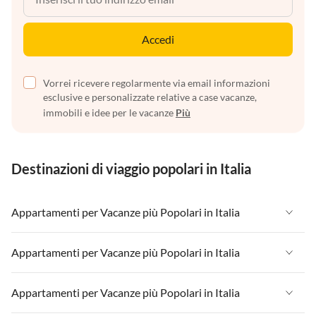
Accedi
Vorrei ricevere regolarmente via email informazioni
esclusive e personalizzate relative a case vacanze,
immobili e idee per le vacanze
Più
Destinazioni di viaggio popolari in Italia
Appartamenti per Vacanze più Popolari in Italia
Appartamenti per Vacanze in Italia
Appartamenti per Vacanze più Popolari in Italia
Appartamenti per Vacanze in Liguria
Appartamenti per Vacanze in Italia
Appartamenti per Vacanze più Popolari in Italia
Appartamenti per Vacanze in Lombardia
Appartamenti per Vacanze in Liguria