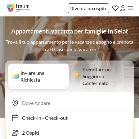
Diventa un ospite
Appartamenti vacanza per famiglie In Selat
Trova il tuo appartamento per le vacanze da sogno e prenota
tra 0 Case per le Vacanze
Prenotare un
Inviare una
Soggiorno
Richiesta
Confermato
Check-in
-
Check-out