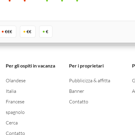
€€€
€€
€
Offerte speciali
Drapia
Per gli ospiti in vacanza
Per i proprietari
P
Ospit
Arrivo
Partenza
Olandese
Pubblicizza & affitta
G
2 Osp
Italia
Banner
A
Francese
Contatto
spagnolo
Cerca
Contatto