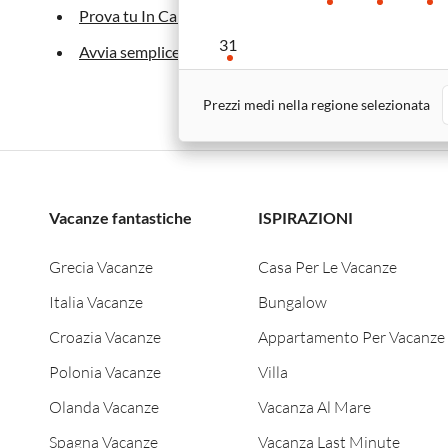
Prova tu In Calabria
31
Avvia semplicemente una nuova ricerca
Prezzi medi nella regione selezionata
Vacanze fantastiche
ISPIRAZIONI
Destinazione
Grecia Vacanze
Casa Per Le Vacanze
Italia Vacanze
Bungalow
Croazia Vacanze
Appartamento Per Vacanze
Polonia Vacanze
Villa
Olanda Vacanze
Vacanza Al Mare
Spagna Vacanze
Vacanza Last Minute