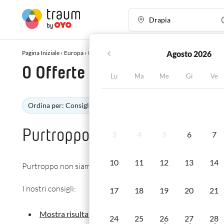
Pagina Iniziale ›
Europa
›
Italia
›
Calabria
›
Drapia
›
Offerte ›
Offerta speciale
Pagina Iniziale ›
Europa
›
Italia
›
Calabria
›
Drapia
›
Offerte ›
Agosto 2026
Offerta speciale
0 Offerte speciali per la tua
Lu
Ma
Me
Gi
Ve
Ordina per: Consigliato
Prezzo
Camere da le
Purtroppo, non siamo riusciti
3
4
5
6
7
10
11
12
13
14
Purtroppo non siamo riusciti a trovare alcuna struttura per le
I nostri consigli:
17
18
19
20
21
Mostra risultati senza criteri di ricerca In Drapia
24
25
26
27
28