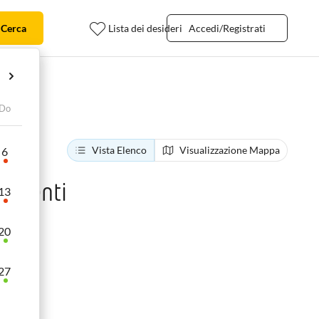
Cerca
Lista dei desideri
Accedi/Registrati
Do
Vista Elenco
Visualizzazione Mappa
6
ondenti
13
20
27