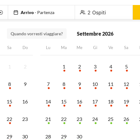
2 Ospiti
Arrivo
-
Partenza
-
+
Adulti
1
Settembre 2026
Quando vorresti viaggiare?
 vacanza In Drapia
Sa
Do
Lu
Ma
Me
Gi
Ve
Sa
-
+
Bambini
0
(fino a 17 anni)
tto
Bagni
Più filtri
1
2
1
2
3
4
5
 a trovare alloggi vacanze corrisp
8
9
7
8
9
10
11
12
15
16
14
15
16
17
18
19
 vacanze In Drapia in base ai tuoi criteri di ricerca.
22
23
21
22
23
24
25
26
29
30
28
29
30