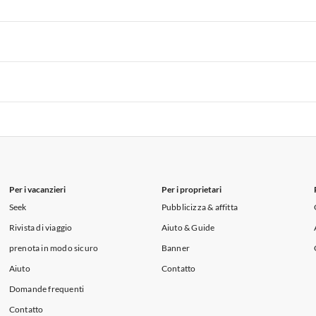
i per Vacanze in Lago di Como
 per Vacanze in Liguria
Appartamenti per Vacanze in Lombardia
i per Vacanze in Lago di Como
 per Vacanze in Liguria
Appartamenti per Vacanze in Lombardia
i per Vacanze in Lago di Como
 per Vacanze in Liguria
Appartamenti per Vacanze in Lombardia
i per Vacanze in Lago di Como
Per i vacanzieri
Per i proprietari
Seek
Pubblicizza & affitta
Rivista di viaggio
Aiuto & Guide
prenota in modo sicuro
Banner
Aiuto
Contatto
Domande frequenti
Contatto