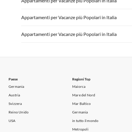
Appartamenti per Vacanze più Popolari in Italia
Appartamenti per Vacanze in Lago di Garda
Appartament
Appartamenti per Vacanze in Italia
Appartamenti
Appartamenti per Vacanze più Popolari in Italia
Appartamenti per Vacanze in Lago di Garda
Appartament
Appartamenti per Vacanze in Italia
Appartamenti
Appartamenti per Vacanze più Popolari in Italia
Appartamenti per Vacanze in Lago di Garda
Appartament
Appartamenti per Vacanze in Italia
Appartamenti
Appartamenti per Vacanze in Lago di Garda
Appartament
Paese
Regioni Top
Germania
Maiorca
Austria
Mare del Nord
Svizzera
Mar Baltico
Reino Unido
Germania
USA
in tutto il mondo
Metropoli