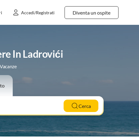
Diventa un ospite
ri
Accedi/Registrati
re In Ladrovići
e Vacanze
to
Cerca