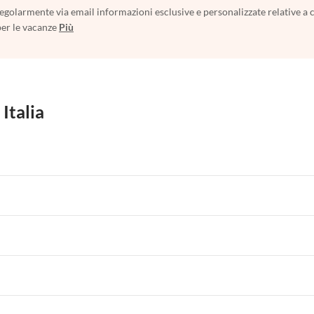
egolarmente via email informazioni esclusive e personalizzate relative a 
per le vacanze
Più
 Italia
 per Vacanze in Liguria
Appartamenti per Vacanze in Lombardia
i per Vacanze in Lago di Como
 per Vacanze in Liguria
Appartamenti per Vacanze in Lombardia
i per Vacanze in Lago di Como
 per Vacanze in Liguria
Appartamenti per Vacanze in Lombardia
i per Vacanze in Lago di Como
 per Vacanze in Liguria
Appartamenti per Vacanze in Lombardia