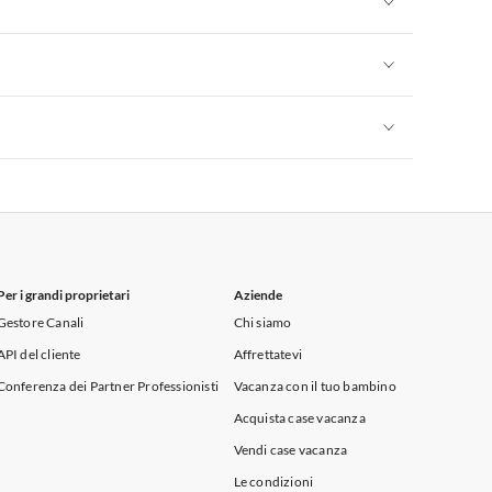
Appartamenti per Vacanze in Sicilia
Appartamenti per Vacanze in Sicilia
Appartamenti per Vacanze in Sicilia
Per i grandi proprietari
Aziende
Gestore Canali
Chi siamo
API del cliente
Affrettatevi
Conferenza dei Partner Professionisti
Vacanza con il tuo bambino
Acquista case vacanza
Vendi case vacanza
Le condizioni