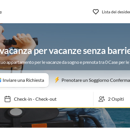
e
Lista dei deside
acanza per vacanze senza barrie
 tuo appartamento per le vacanze da sogno e prenota tra 0 Case per l
Inviare una Richiesta
Prenotare un Soggiorno Conferma
Check-in
-
Check-out