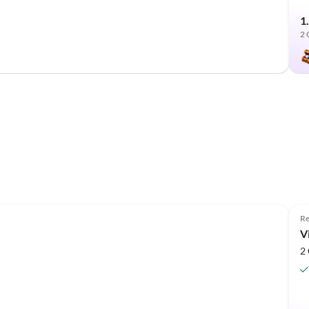
1
2 
R
V
2 