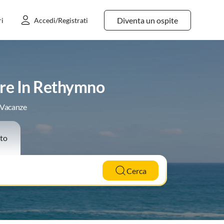
Diventa un ospite
ri
Accedi/Registrati
ere In Rethymno
e Vacanze
to
Cerca