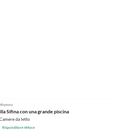
5.0
(2)
ethymno
illa Sifina con una grande piscina
Camere da letto
Risponditore Veloce