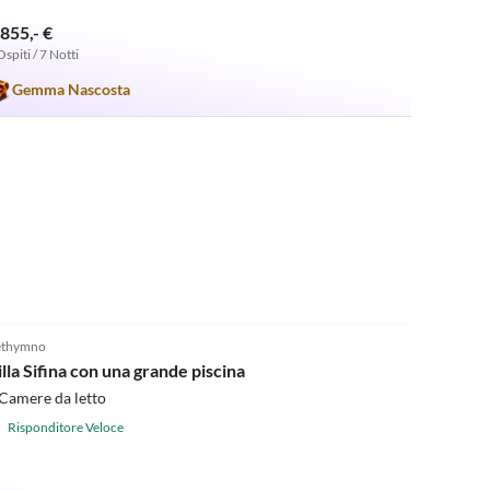
.855,- €
Ospiti / 7 Notti
Gemma Nascosta
5.0
(2)
ethymno
illa Sifina con una grande piscina
Camere da letto
Risponditore Veloce