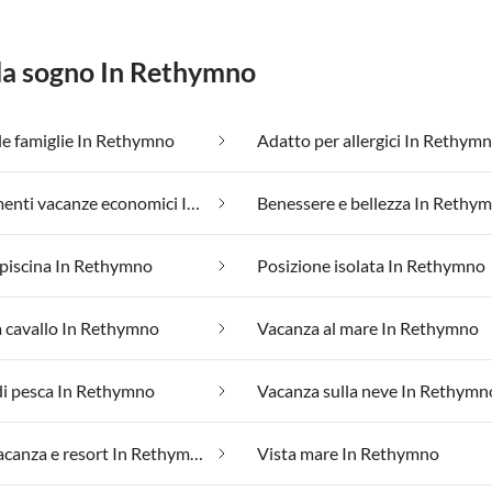
 da sogno In Rethymno
le famiglie In Rethymno
Adatto per allergici In Rethym
Appartamenti vacanze economici In Rethymno
Benessere e bellezza In Rethy
piscina In Rethymno
Posizione isolata In Rethymno
 cavallo In Rethymno
Vacanza al mare In Rethymno
di pesca In Rethymno
Vacanza sulla neve In Rethymn
Villaggi vacanza e resort In Rethymno
Vista mare In Rethymno