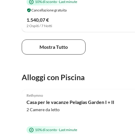
10% di sconto
·
Last minute
Cancellazione gratuita
1.540,07 €
2 Ospiti / 7 Notti
Mostra Tutto
Alloggi con Piscina
4.9
(7)
Rethymno
Casa per le vacanze Pelagias Garden I + II
2 Camere da letto
10% di sconto
·
Last minute