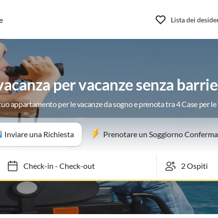
e
Lista dei deside
acanza per vacanze senza barri
 tuo appartamento per le vacanze da sogno e prenota tra 4 Case per l
Inviare una Richiesta
Prenotare un Soggiorno Conferma
Check-in
-
Check-out