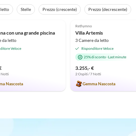
letto
Stelle
Prezzo (crescente)
Prezzo (decrescente)
(2)
5.0
(2)
Rethymno
fina con una grande piscina
Villa Artemis
 da letto
3 Camere da letto
ditore Veloce
Risponditore Veloce
25% di sconto
·
Last minute
€
3.255,- €
7 Notti
2 Ospiti / 7 Notti
a Nascosta
Gemma Nascosta