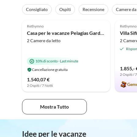
Consigliato
Ospiti
Recensione
Camere da 
4.9
(7)
5.0
Rethymno
Rethymno
Casa per le vacanze Pelagias Garden I + II
Villa Si
2 Camere da letto
2 Camere
Rispon
10% di sconto
·
Last minute
1.855,- 
Cancellazione gratuita
2 Ospiti / 
1.540,07 €
Gemm
2 Ospiti / 7 Notti
Mostra Tutto
Idee per le vacanze