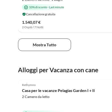
10% di sconto
·
Last minute
Cancellazione gratuita
1.540,07 €
2 Ospiti / 7 Notti
Mostra Tutto
Alloggi per Vacanza con cane
4.9
(7)
Rethymno
Casa per le vacanze Pelagias Garden I + II
2 Camere da letto