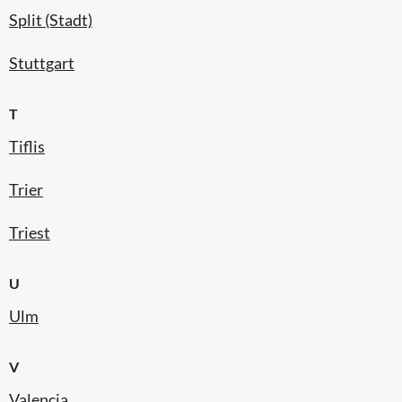
Split (Stadt)
Stuttgart
T
Tiflis
Trier
Triest
U
Ulm
V
Valencia