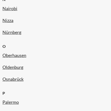
Nairobi
Nizza
Nürnberg
O
Oberhausen
Oldenburg
Osnabrück
P
Palermo