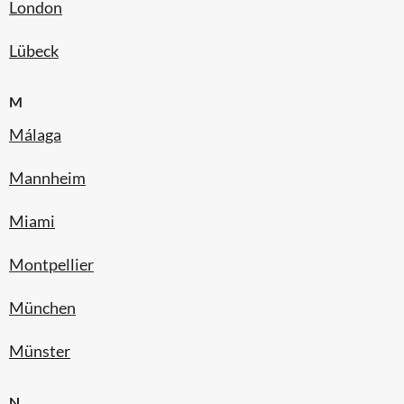
London
Lübeck
M
Málaga
Mannheim
Miami
Montpellier
München
Münster
N