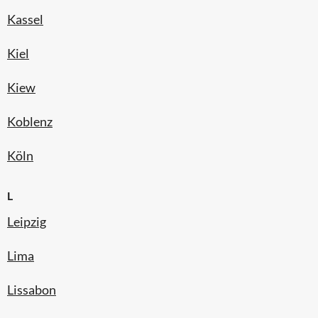
Kassel
Kiel
Kiew
Koblenz
Köln
L
Leipzig
Lima
Lissabon