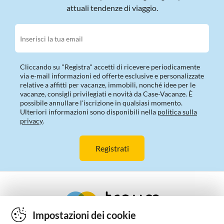
attuali tendenze di viaggio.
Inserisci la tua email
Cliccando su "Registra" accetti di ricevere periodicamente
via e-mail informazioni ed offerte esclusive e personalizzate
relative a affitti per vacanze, immobili, nonché idee per le
vacanze, consigli privilegiati e novità da Case-Vacanze. È
possibile annullare l'iscrizione in qualsiasi momento.
Ulteriori informazioni sono disponibili nella
politica sulla
privacy
.
Impostazioni dei cookie