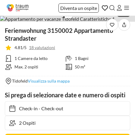
Diventa un ospite
1 / 11
Ferienwohnung 3150002 Appartamento
Strandaster
4.81/5
18 valutazioni
1 Camere da letto
1 Bagni
Max. 2 ospiti
50 m²
Tidofeld
Visualizza sulla mappa
Si prega di selezionare date e numero di ospiti
Check-in
-
Check-out