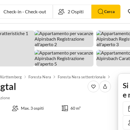
Check-in
-
Check-out
Cerca
Württemberg
Foresta Nera
Foresta Nera settentrionale
Alpirsbac
gtal
Si
e 
zione
Max. 3 ospiti
60 m²