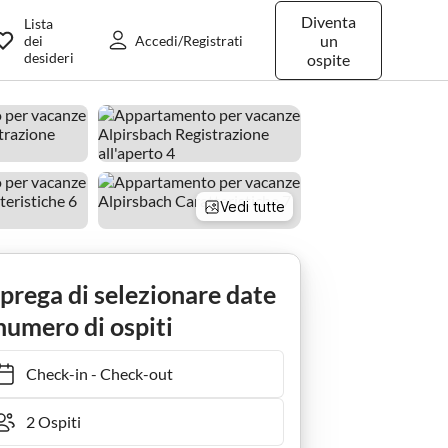
Diventa
Lista
un
dei
Accedi/Registrati
desideri
ospite
Vedi tutte
h
Ferienwohnung Kinzigtal
 prega di selezionare date
numero di ospiti
Check-in
-
Check-out