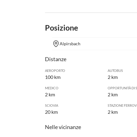
Posizione
Alpirsbach
Distanze
AEROPORTO
AUTOBUS
100 km
2 km
MEDICO
OPPORTUNITÀ DI 
2 km
2 km
SCIOVIA
STAZIONE FERROV
20 km
2 km
Nelle vicinanze