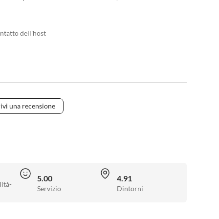
ntatto dell'host
ivi una recensione
5.00
4.91
ità-
Servizio
Dintorni