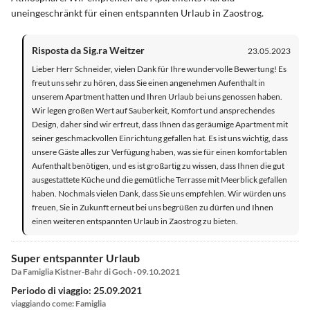
uneingeschränkt für einen entspannten Urlaub in Zaostrog.
Risposta da Sig.ra Weitzer
23.05.2023
Lieber Herr Schneider, vielen Dank für Ihre wundervolle Bewertung! Es
freut uns sehr zu hören, dass Sie einen angenehmen Aufenthalt in
unserem Apartment hatten und Ihren Urlaub bei uns genossen haben.
Wir legen großen Wert auf Sauberkeit, Komfort und ansprechendes
Design, daher sind wir erfreut, dass Ihnen das geräumige Apartment mit
seiner geschmackvollen Einrichtung gefallen hat. Es ist uns wichtig, dass
unsere Gäste alles zur Verfügung haben, was sie für einen komfortablen
Aufenthalt benötigen, und es ist großartig zu wissen, dass Ihnen die gut
ausgestattete Küche und die gemütliche Terrasse mit Meerblick gefallen
haben. Nochmals vielen Dank, dass Sie uns empfehlen. Wir würden uns
freuen, Sie in Zukunft erneut bei uns begrüßen zu dürfen und Ihnen
einen weiteren entspannten Urlaub in Zaostrog zu bieten.
Super entspannter Urlaub
Da Famiglia Kistner-Bahr di Goch · 09.10.2021
Periodo di viaggio: 25.09.2021
viaggiando come: Famiglia