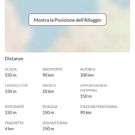
Mostra la Posizione dell'Alloggio
Distanze
ACQUA
AEROPORTO
AUTOBUS
150 m
90 km
100 km
CENTRO CITTÀ
MEDICO
OPPORTUNITÀ DI
SHOPPING
150 m
10 km
150 m
RISTORANTE
SPIAGGIA
STAZIONE FERROVIARIA
150 m
150 m
90 km
TRAGHETTO
VITA NOTTURNA
4 km
150 m