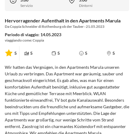
Servizio
Dintorni
Hervorragender Aufenthalt in den Apartments Marula
Da Coppia Schneider di Rothenburg ob der Tauber · 21.05.2023
Periodo di viaggio: 14.05.2023
viaggiando come: Coppia
5
5
5
5
5
Wir hatten das Vergnügen, in den Apartments Marula unseren
Urlaub zu verbringen. Das Apartment war geräumig, sauber und
geschmackvoll eingerichtet. Es gab alles, was man für einen
komfortablen Aufenthalt benötigt, inklusive gut ausgestatteter
Küche und gemütlicher Terrasse mit Meerblick. WLAN
funktionierte einwandfrei, TV bot gute Kanalauswahl. Besonders
beeindruckten uns die freundliche und aufmerksame Gastgeber, die
uns mit Tipps und Empfehlungen unterstützten. Die Lage der
Apartments war großartig, nur wenige Schritte vom Strand
entfernt. Zaostrog ist ein charmantes Küstendorf mit entspannter
Atmosphäre. Wir empfehlen die Apartments Marula