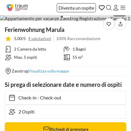
Diventa un ospite
1 / 56
Ferienwohnung Marula
5.00/5
4 valutazioni
100% Raccomandazione
2 Camere da letto
1 Bagni
Max. 5 ospiti
55 m²
Zaostrog
Visualizza sulla mappa
Si prega di selezionare date e numero di ospiti
Check-in
-
Check-out
Richiedi di prenotare