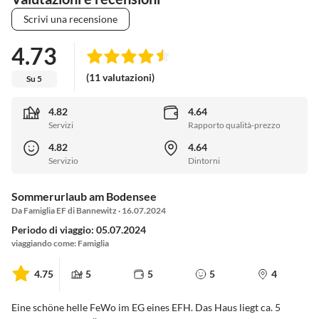
Scrivi una recensione
4.73
(11 valutazioni)
Su 5
4.82
4.64
Servizi
Rapporto qualità-prezzo
4.82
4.64
Servizio
Dintorni
Sommerurlaub am Bodensee
Da Famiglia EF di Bannewitz · 16.07.2024
Periodo di viaggio: 05.07.2024
viaggiando come: Famiglia
4.75
5
5
5
4
Eine schöne helle FeWo im EG eines EFH. Das Haus liegt ca. 5