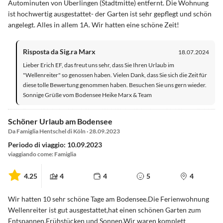
Autominuten von Überlingen (Stadtmitte) entfernt. Die Wohnung
ist hochwertig ausgestattet- der Garten ist sehr gepflegt und schön
angelegt. Alles in allem 1A. Wir hatten eine schöne Zeit!
Risposta da Sig.ra Marx
18.07.2024
Lieber Erich EF, das freut uns sehr, dass Sie Ihren Urlaub im
"Wellenreiter" so genossen haben. Vielen Dank, dass Sie sich die Zeit für
diese tolle Bewertung genommen haben. Besuchen Sie uns gern wieder.
Sonnige Grüße vom Bodensee Heike Marx & Team
Schöner Urlaub am Bodensee
Da Famiglia Hentschel di Köln · 28.09.2023
Periodo di viaggio: 10.09.2023
viaggiando come: Famiglia
4.25
4
4
5
4
Wir hatten 10 sehr schöne Tage am Bodensee.Die Ferienwohnung
Wellenreiter ist gut ausgestattet,hat einen schönen Garten zum
Entspannen,Frühstücken und Sonnen.Wir waren komplett