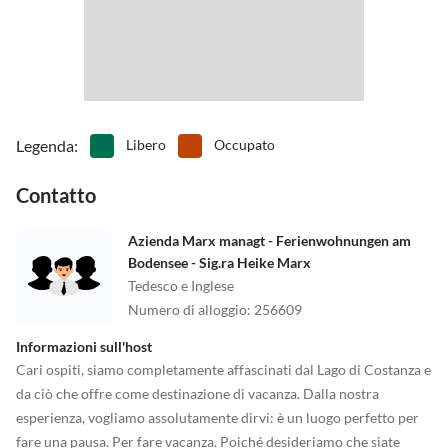
•
Ping-pong
•
Piscina all'aperto
•
Piscina avventurosa
•
Piscina interna
•
Pista da bowling/bowling
•
Scattatura del ghiaccio
•
Schiacciare
•
Sci d'acqua
•
Scivolare
•
Snorkeling
•
Sport acquatici
•
Teatro
•
Tennis
•
Terreno di gioco
Legenda
:
Libero
Occupato
•
Tuffo
•
Vai in pedalò
Contatto
•
Vita notturna
•
Windsurf
•
Zoo
Azienda Marx managt - Ferienwohnungen am
Bodensee - Sig.ra Heike Marx
Tedesco e Inglese
Numero di alloggio
:
256609
Informazioni sull'host
Cari ospiti, siamo completamente affascinati dal Lago di Costanza e
da ciò che offre come destinazione di vacanza. Dalla nostra
esperienza, vogliamo assolutamente dirvi: è un luogo perfetto per
fare una pausa. Per fare vacanza. Poiché desideriamo che siate