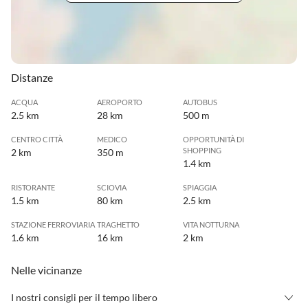
Distanze
ACQUA
AEROPORTO
AUTOBUS
2.5 km
28 km
500 m
CENTRO CITTÀ
MEDICO
OPPORTUNITÀ DI
SHOPPING
2 km
350 m
1.4 km
RISTORANTE
SCIOVIA
SPIAGGIA
1.5 km
80 km
2.5 km
STAZIONE FERROVIARIA
TRAGHETTO
VITA NOTTURNA
1.6 km
16 km
2 km
Nelle vicinanze
I nostri consigli per il tempo libero