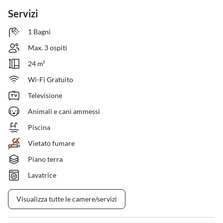
Servizi
1 Bagni
Max. 3 ospiti
24 m²
Wi-Fi Gratuito
Televisione
Animali e cani ammessi
Piscina
Vietato fumare
Piano terra
Lavatrice
Visualizza tutte le camere/servizi