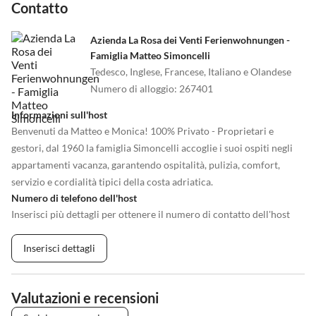
Contatto
•
Tennis
•
Terreno di gioco
•
Tubazione dell'acqua
•
Tuffo
•
Vai in pedalò
•
Vita notturna
Azienda La Rosa dei Venti Ferienwohnungen -
Famiglia Matteo Simoncelli
•
Wakeboard
•
Windsurf
Tedesco, Inglese, Francese, Italiano e Olandese
Numero di alloggio
:
267401
Informazioni sull'host
Benvenuti da Matteo e Monica! 100% Privato - Proprietari e
gestori, dal 1960 la famiglia Simoncelli accoglie i suoi ospiti negli
appartamenti vacanza, garantendo ospitalità, pulizia, comfort,
servizio e cordialità tipici della costa adriatica.
Numero di telefono dell'host
Inserisci più dettagli per ottenere il numero di contatto dell'host
Inserisci dettagli
Valutazioni e recensioni