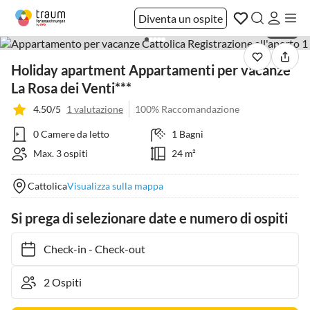
Diventa un ospite
1 / 34
Holiday apartment Appartamenti per vacanze
La Rosa dei Venti***
4.50/5
1 valutazione
100% Raccomandazione
0 Camere da letto
1 Bagni
Max. 3 ospiti
24 m²
Cattolica
Visualizza sulla mappa
Si prega di selezionare date e numero di ospiti
Check-in
-
Check-out