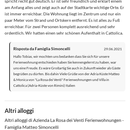
spricht recht gut deutsch. Er ist sehr freundlich und erklärt einem
am Anfang alles und zeigt auch auf der Stadtkarte wichtige Orte. Er
ist immer erreichbar. Die Wohnung liegt im Zentrum und nur ein
paar Meter vom Strand und Ortskern entfernt. Es ist alles zu Fuß
erreichbar. Für zwei Personen komplett ausreichend und sehr
ordentlich. Wir hatten einen sehr schönen Aufenthalt in Cattolica.
Risposta da Famiglia Simoncelli
29.06.2021
Hallo Tobias, wir mochten uns bedanken dass Sie sich für unsere
Ferienwohnung entschieden haben Sie kennengelernt zu haben, war
uns eine Freude. Es wäre Großartig Sie auch in Zukunft wieder als Gäste
begrüßen zu dürfen. Bis dahin Viele Grüße von der Adria Küste Matteo
& Monica von "La Rosa dei Venti" Ferienwohnungen und Villa in
Cattolica (Adria-Küste von Rimini) Italien
Altri alloggi
Altri alloggi di Azienda La Rosa dei Venti Ferienwohnungen -
Famiglia Matteo Simoncelli