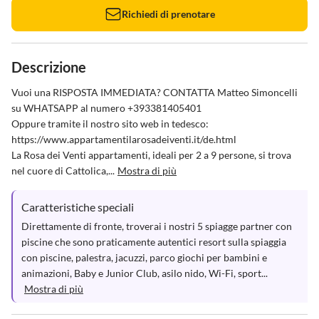
Richiedi di prenotare
Descrizione
Vuoi una RISPOSTA IMMEDIATA? CONTATTA Matteo Simoncelli 
su WHATSAPP al numero +393381405401

Oppure tramite il nostro sito web in tedesco: 
https://www.appartamentilarosadeiventi.it/de.html

La Rosa dei Venti appartamenti, ideali per 2 a 9 persone, si trova 
nel cuore di Cattolica,...
Mostra di più
Caratteristiche speciali
Direttamente di fronte, troverai i nostri 5 spiagge partner con 
piscine che sono praticamente autentici resort sulla spiaggia 
con piscine, palestra, jacuzzi, parco giochi per bambini e 
animazioni, Baby e Junior Club, asilo nido, Wi-Fi, sport...
Mostra di più