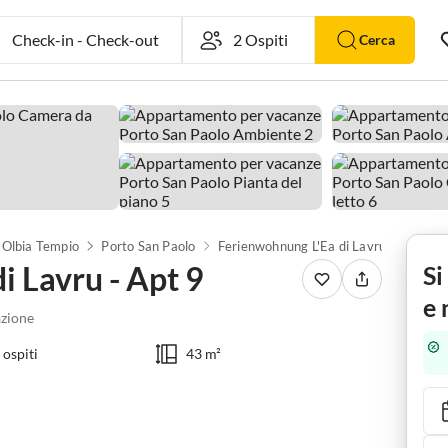
Check-in
-
Check-out
Cerca
Olbia Tempio
Porto San Paolo
Ferienwohnung L'Ea di Lavru - Apt 9
i Lavru - Apt 9
Si
e 
zione
 ospiti
43 m²