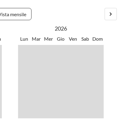
acquatici
•
Tennis
 pedalò
•
Windsurf
Vista mensile
2026
m
Lun
Mar
Mer
Gio
Ven
Sab
Dom