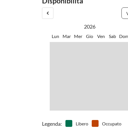
Disponibilità
•
Snorkeling
•
Sport 
altro.
•
Tuffo
•
Vai in
2026
Lun
Mar
Mer
Gio
Ven
Sab
Do
Legenda
:
Libero
Occupato