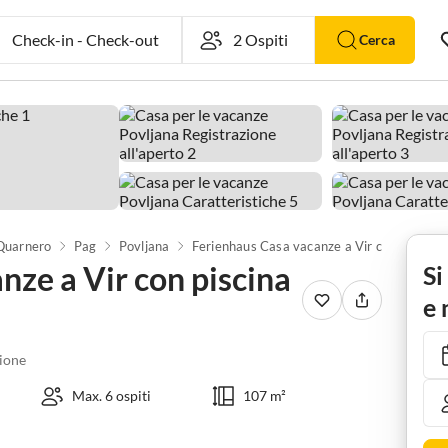
Check-in
-
Check-out
Cerca
 Quarnero
Pag
Povljana
Ferienhaus Casa vacanze a Vir con piscina e sauna
nze a Vir con piscina
Si
e 
ione
Max. 6 ospiti
107 m²