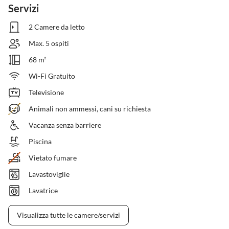
Servizi
2 Camere da letto
Max. 5 ospiti
68 m²
Wi-Fi Gratuito
Televisione
Animali non ammessi, cani su richiesta
Vacanza senza barriere
Piscina
Vietato fumare
Lavastoviglie
Lavatrice
Visualizza tutte le camere/servizi