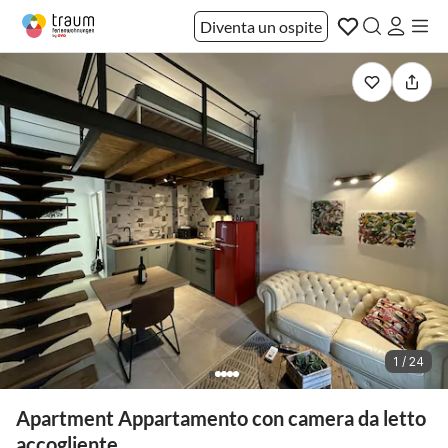
Diventa un ospite
1 / 24
Apartment Appartamento con camera da letto
accogliente