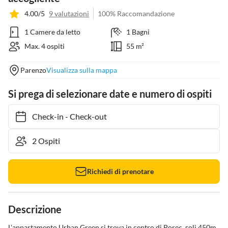
4.00/5
9 valutazioni
100% Raccomandazione
1 Camere da letto
1 Bagni
Max. 4 ospiti
55 m²
Parenzo
Visualizza sulla mappa
Si prega di selezionare date e numero di ospiti
Check-in
-
Check-out
Richiedi di prenotare
Descrizione
L'appartamento Urban Green si trova in centro di Porec, soli 450m 