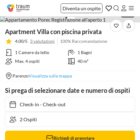
Diventa un ospite
1 / 23
Apartment Villa con piscina privata
4.00/5
3 valutazioni
100% Raccomandazione
1 Camere da letto
1 Bagni
Max. 4 ospiti
40 m²
Parenzo
Visualizza sulla mappa
Si prega di selezionare date e numero di ospiti
Check-in
-
Check-out
Richiedi di prenotare