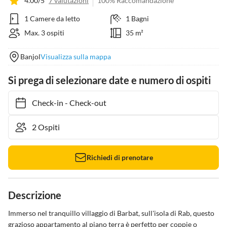
4.00/5
7 valutazioni
100% Raccomandazione
1 Camere da letto
1 Bagni
Max. 3 ospiti
35 m²
Banjol
Visualizza sulla mappa
Si prega di selezionare date e numero di ospiti
Check-in
-
Check-out
Richiedi di prenotare
Descrizione
Immerso nel tranquillo villaggio di Barbat, sull'isola di Rab, questo 
grazioso appartamento al piano terra è perfetto per coppie o 