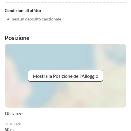
Condizioni di affitto
•
nessun deposito cauzionale
Posizione
Mostra la Posizione dell'Alloggio
Distanze
RISTORANTE
50 m