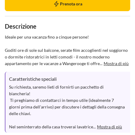
Prenota ora
Descrizione
Ideale per una vacanza fino a cinque persone!

Goditi ore di sole sul balcone, serate film accoglienti nel soggiorno 
o dormite ristoratrici in letti comodi - il nostro moderno 
appartamento per le vacanze a Wangerooge ti offre...
Mostra di più
Caratteristiche speciali
Su richiesta, saremo lieti di fornirti un pacchetto di 
biancheria! 

 Ti preghiamo di contattarci in tempo utile (idealmente 7 
giorni prima dell'arrivo) per discutere i dettagli della consegna 
delle chiavi.

Nel seminterrato della casa troverai lavatrice...
Mostra di più