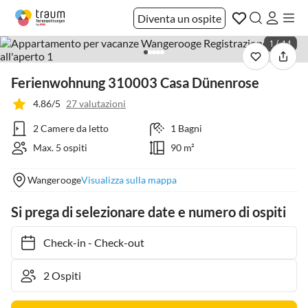
Diventa un ospite
1 / 44
Ferienwohnung 310003 Casa Dünenrose
4.86/5
27 valutazioni
2 Camere da letto
1 Bagni
Max. 5 ospiti
90 m²
Wangerooge
Visualizza sulla mappa
Si prega di selezionare date e numero di ospiti
Check-in
-
Check-out