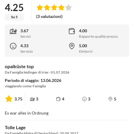
4.25
(3 valutazioni)
Su 5
3.67
4.00
Servizi
Rapporto qualità-prezzo
4.33
5.00
Servizio
Dintorni
opalküste top
Da Famiglia leidinger di trier · 01.07.2026
Periodo di viaggio: 13.06.2026
viaggiando come: Famiglia
3.75
3
4
3
5
Es war alles in Ordnung
Tolle Lage
Da Famiglia Miske di Deutschland · 20.09.2017