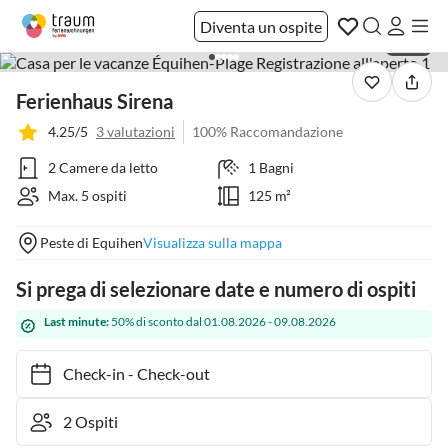
Diventa un ospite
1 / 20
Ferienhaus Sirena
4.25/5
3 valutazioni
100% Raccomandazione
2 Camere da letto
1 Bagni
Max. 5 ospiti
125 m²
Peste di Equihen
Visualizza sulla mappa
Si prega di selezionare date e numero di ospiti
Last minute:
50% di sconto dal 01.08.2026 - 09.08.2026
Check-in
-
Check-out