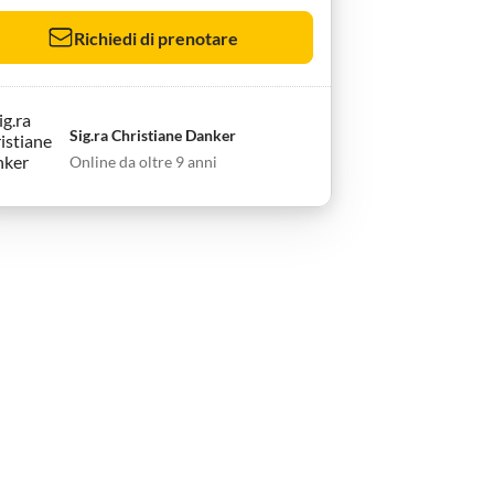
Richiedi di prenotare
Sig.ra Christiane Danker
Online da oltre 9 anni