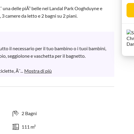
¨ una delle piÃ¹ belle nel Landal Park Ooghduyne e 
3 camere da letto e 2 bagni su 2 piani.

utto il necessario per il tuo bambino o i tuoi bambini, 
io, seggiolone e vaschetta per il bagnetto.

clette, Ã¨...
Mostra di più
2 Bagni
111 m²