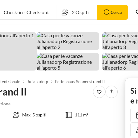
Check-in
-
Check-out
Cerca
tentrionale
Julianadorp
Ferienhaus Sonnenstrand II
and II
Si
e 
zione
Max. 5 ospiti
111 m²