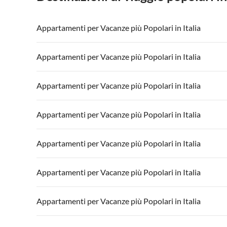
Appartamenti per Vacanze più Popolari in Italia
Appartamenti per Vacanze in Italia
Appartamenti
Appartamenti per Vacanze più Popolari in Italia
Appartamenti per Vacanze in Lago di Garda
Appartament
Appartamenti per Vacanze in Italia
Appartamenti
Appartamenti per Vacanze più Popolari in Italia
Appartamenti per Vacanze in Lago di Garda
Appartament
Appartamenti per Vacanze in Italia
Appartamenti
Appartamenti per Vacanze più Popolari in Italia
Appartamenti per Vacanze in Lago di Garda
Appartament
Appartamenti per Vacanze in Italia
Appartamenti
Appartamenti per Vacanze più Popolari in Italia
Appartamenti per Vacanze in Lago di Garda
Appartament
Appartamenti per Vacanze in Italia
Appartamenti
Appartamenti per Vacanze più Popolari in Italia
Appartamenti per Vacanze in Lago di Garda
Appartament
Appartamenti per Vacanze in Italia
Appartamenti
Appartamenti per Vacanze più Popolari in Italia
Appartamenti per Vacanze in Lago di Garda
Appartament