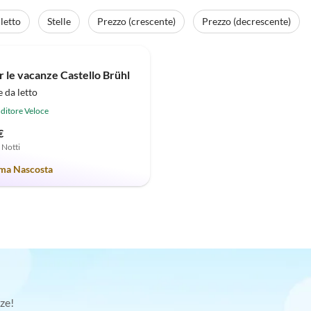
letto
Stelle
Prezzo (crescente)
Prezzo (decrescente)
Annuncio in
(23)
Alto
r le vacanze Castello Brühl
 da letto
ditore Veloce
€
7 Notti
a Nascosta
ze!