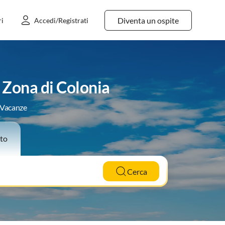
Diventa un ospite
ri
Accedi/Registrati
 Zona di Colonia
e Vacanze
to
Cerca