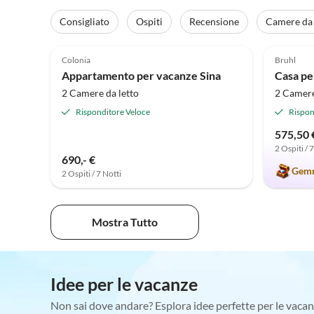
Consigliato
Ospiti
Recensione
Camere da 
5.0
(34)
4.9
Colonia
Bruhl
Appartamento per vacanze Sina
Casa pe
2 Camere da letto
2 Camere
Risponditore Veloce
Rispon
575,50 
2 Ospiti / 
690,- €
Gemm
2 Ospiti / 7 Notti
Mostra Tutto
Idee per le vacanze
Non sai dove andare? Esplora idee perfette per le vacan