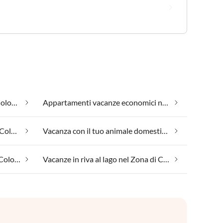
Alloggi per gruppi nel Zona di Colonia
Appartamenti vacanze economici nel Zona di Colonia
Regioni vitivinicole nel Zona di Colonia
Vacanza con il tuo animale domestico nel Zona di Colonia
Vacanze in fattoria nel Zona di Colonia
Vacanze in riva al lago nel Zona di Colonia