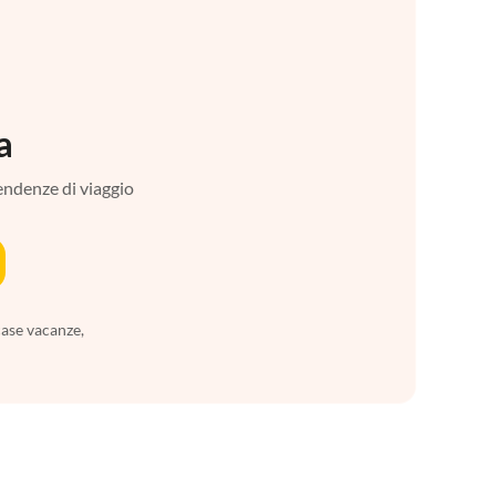
a
tendenze di viaggio
case vacanze,