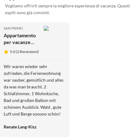
Vogliamo offrirti sempre la migliore esperienza di vacanza. Questi
ospiti sono già convinti.
SAN PRIMO
Appartamento
per vacanze
Dissinger Rosi
5.0 (2 Recensioni)
"Valerie"
Wir waren wieder sehr
zufrieden, die Ferienwohnung
war sauber, gemütlich und alles
da was man braucht. 2
Schlafzimmer, 1 Wohnküche,
Bad und großen Balkon mit
schönem Ausblick. Wald , gute
Luft und Berge sooooo schön!
Unsere Gastgeberin war sehr
Renate Lang-Kisz
nett und immer da, wenn wir
was brauchten. Morgens holten