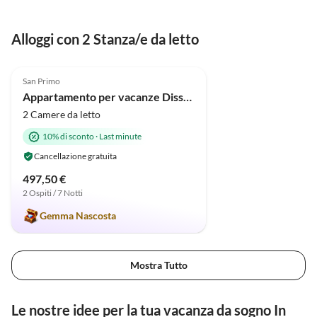
wir frische Semmeln , die wir
bestellten hatten. Das Wetter
Alloggi con 2 Stanza/e da letto
war leider nicht ganz so schön
zum Baden am See, der nur ein
5.0
(2)
paar Minuten entfernt ist.
San Primo
Trotzdem war es wieder ein
Appartamento per vacanze Dissinger Rosi "Valerie"
wunderschöner und erholsamer
2 Camere da letto
Urlaub mit meinen Mann und
Freunden. Vielen Dank Frau
10% di sconto
·
Last minute
Dissinger und bis bald L.G.
Cancellazione gratuita
Renate
497,50 €
2 Ospiti / 7 Notti
Gemma Nascosta
Mostra Tutto
Le nostre idee per la tua vacanza da sogno In