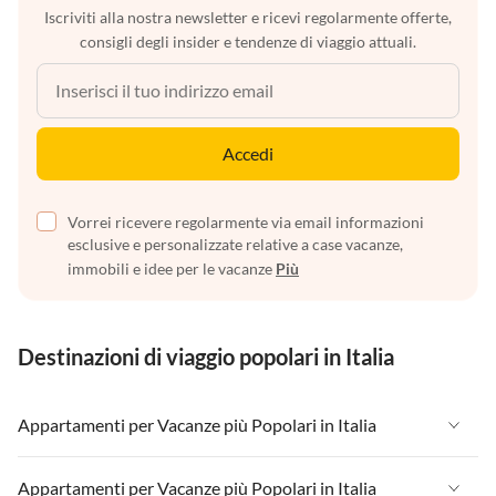
Iscriviti alla nostra newsletter e ricevi regolarmente offerte,
consigli degli insider e tendenze di viaggio attuali.
Accedi
Vorrei ricevere regolarmente via email informazioni
esclusive e personalizzate relative a case vacanze,
immobili e idee per le vacanze
Più
Destinazioni di viaggio popolari in Italia
Appartamenti per Vacanze più Popolari in Italia
Appartamenti per Vacanze in Italia
Appartamenti per Vacanze più Popolari in Italia