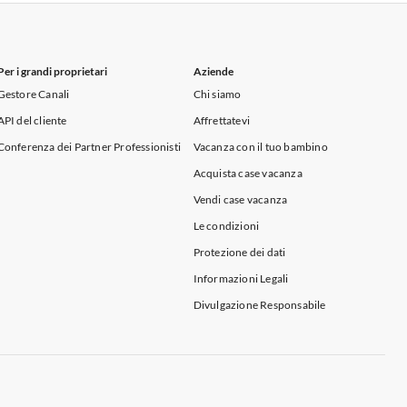
Per i grandi proprietari
Aziende
Gestore Canali
Chi siamo
API del cliente
Affrettatevi
Conferenza dei Partner Professionisti
Vacanza con il tuo bambino
Acquista case vacanza
Vendi case vacanza
Le condizioni
Protezione dei dati
Informazioni Legali
Divulgazione Responsabile