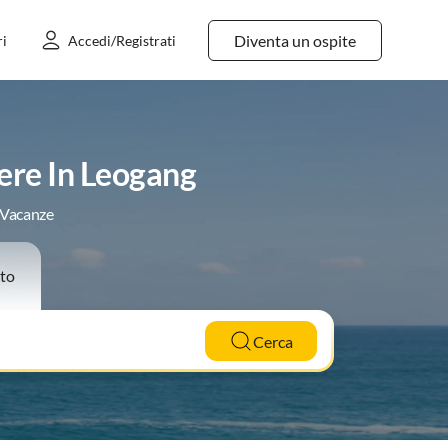
Diventa un ospite
ri
Accedi/Registrati
ere In Leogang
e Vacanze
to
Cerca