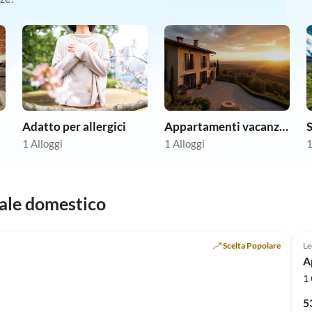
Adatto per allergici
Appartamenti vacanze economici
1 Alloggi
1 Alloggi
1
male domestico
Scelta Popolare
Le
A
1 
5