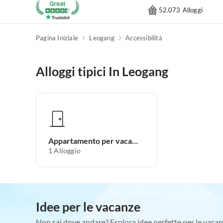
52.073 Alloggi
Pagina Iniziale
Leogang
Accessibilità
Alloggi tipici In Leogang
Appartamento per vacanze
1
Alloggio
Idee per le vacanze
Non sai dove andare? Esplora idee perfette per le vacan