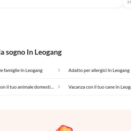
2 
 da sogno In Leogang
le famiglie In Leogang
Adatto per allergici In Leogang
Vacanza con il tuo animale domestico In Leogang
Vacanza con il tuo cane In Leo