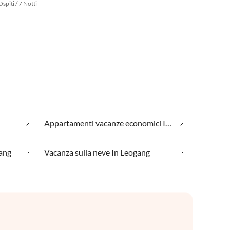
Ospiti / 7 Notti
Appartamenti vacanze economici In Leogang
gang
Vacanza sulla neve In Leogang