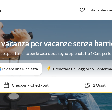
e
Lista dei deside
vacanza per vacanze senza barri
 tuo appartamento per le vacanze da sogno e prenota tra 1 Case per l
Inviare una Richiesta
Prenotare un Soggiorno Conferma
Check-in
-
Check-out