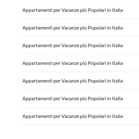
Appartamenti per Vacanze più Popolari in Italia
Appartamenti per Vacanze in Italia
Appartamenti
Appartamenti per Vacanze più Popolari in Italia
Appartamenti per Vacanze in Lago di Garda
Appartament
Appartamenti per Vacanze in Italia
Appartamenti
Appartamenti per Vacanze più Popolari in Italia
Appartamenti per Vacanze in Lago di Garda
Appartament
Appartamenti per Vacanze in Italia
Appartamenti
Appartamenti per Vacanze più Popolari in Italia
Appartamenti per Vacanze in Lago di Garda
Appartament
Appartamenti per Vacanze in Italia
Appartamenti
Appartamenti per Vacanze più Popolari in Italia
Appartamenti per Vacanze in Lago di Garda
Appartament
Appartamenti per Vacanze in Italia
Appartamenti
Appartamenti per Vacanze più Popolari in Italia
Appartamenti per Vacanze in Lago di Garda
Appartament
Appartamenti per Vacanze in Italia
Appartamenti
Appartamenti per Vacanze più Popolari in Italia
Appartamenti per Vacanze in Lago di Garda
Appartament
Appartamenti per Vacanze in Italia
Appartamenti