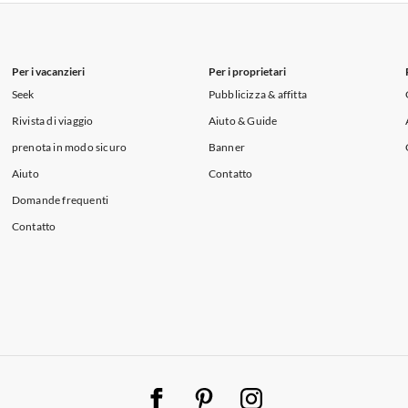
i per Vacanze in Lago di Como
Per i vacanzieri
Per i proprietari
Seek
Pubblicizza & affitta
Rivista di viaggio
Aiuto & Guide
prenota in modo sicuro
Banner
Aiuto
Contatto
Domande frequenti
Contatto