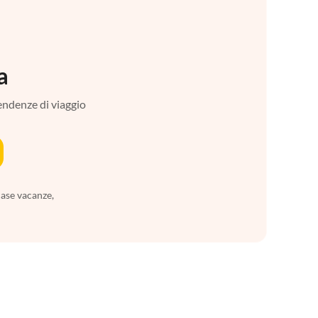
a
tendenze di viaggio
case vacanze,