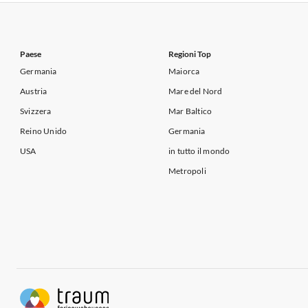
Appartamenti per Vacanze in Lago di Garda
Appartament
Paese
Regioni Top
Germania
Maiorca
Austria
Mare del Nord
Svizzera
Mar Baltico
Reino Unido
Germania
USA
in tutto il mondo
Metropoli