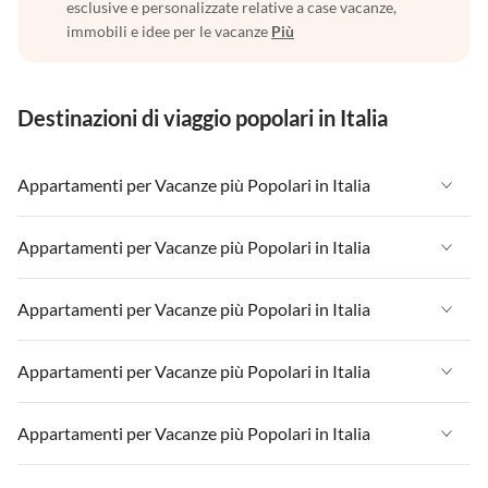
esclusive e personalizzate relative a case vacanze,
immobili e idee per le vacanze
Più
Destinazioni di viaggio popolari in Italia
Appartamenti per Vacanze più Popolari in Italia
Appartamenti per Vacanze in Italia
Appartamenti per Vacanze più Popolari in Italia
Appartamenti per Vacanze in Liguria
Appartamenti per Vacanze in Italia
Appartamenti per Vacanze più Popolari in Italia
Appartamenti per Vacanze in Lombardia
Appartamenti per Vacanze in Liguria
Appartamenti per Vacanze in Sicilia
Appartamenti per Vacanze in Italia
Appartamenti per Vacanze più Popolari in Italia
Appartamenti per Vacanze in Lombardia
Appartamenti per Vacanze in Lago di Garda
Appartamenti per Vacanze in Liguria
Appartamenti per Vacanze in Sicilia
Appartamenti per Vacanze in Italia
Appartamenti per Vacanze più Popolari in Italia
Appartamenti per Vacanze in Lago di Como
Appartamenti per Vacanze in Lombardia
Appartamenti per Vacanze in Lago di Garda
Appartamenti per Vacanze in Liguria
Appartamenti per Vacanze in Sicilia