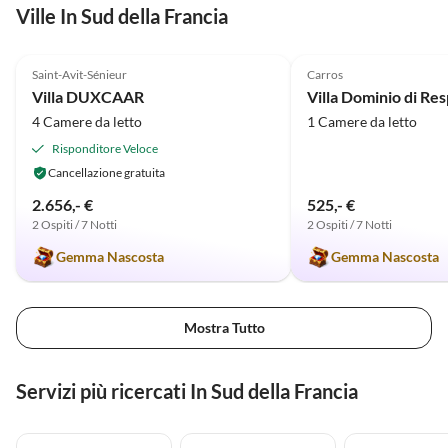
Ville In Sud della Francia
5.0
(6)
5.0
(3)
Saint-Avit-Sénieur
Carros
Villa DUXCAAR
Villa Dominio di Res
4 Camere da letto
1 Camere da letto
Risponditore Veloce
Cancellazione gratuita
2.656,- €
525,- €
2 Ospiti / 7 Notti
2 Ospiti / 7 Notti
Gemma Nascosta
Gemma Nascosta
Mostra Tutto
Servizi più ricercati In Sud della Francia