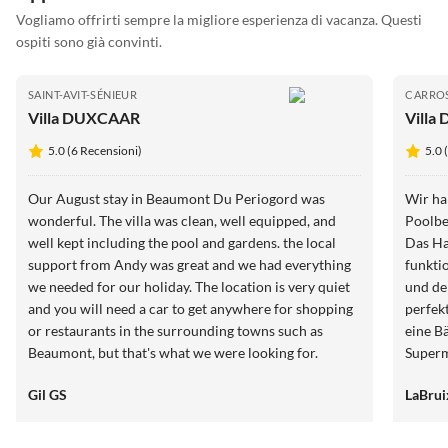
Vogliamo offrirti sempre la migliore esperienza di vacanza. Questi
ospiti sono già convinti.
SAINT-AVIT-SÉNIEUR
CARRO
Villa DUXCAAR
Villa 
5.0 (6 Recensioni)
5.0 
Our August stay in Beaumont Du Periogord was
Wir ha
wonderful. The villa was clean, well equipped, and
Poolbe
well kept including the pool and gardens. the local
Das Ha
support from Andy was great and we had everything
funkti
we needed for our holiday. The location is very quiet
und de
and you will need a car to get anywhere for shopping
perfekt
or restaurants in the surrounding towns such as
eine B
Beaumont, but that's what we were looking for.
Superm
Would definitely return.
Ausflü
Gil GS
LaBrui
Ein kl
an der
wirklic