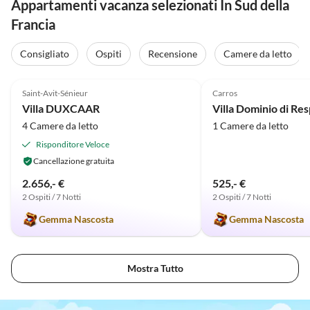
Appartamenti vacanza selezionati In Sud della
Francia
Consigliato
Ospiti
Recensione
Camere da letto
5.0
(6)
5.0
(3)
Saint-Avit-Sénieur
Carros
Villa DUXCAAR
Villa Dominio di Res
4 Camere da letto
1 Camere da letto
Risponditore Veloce
Cancellazione gratuita
2.656,- €
525,- €
2 Ospiti / 7 Notti
2 Ospiti / 7 Notti
Gemma Nascosta
Gemma Nascosta
Mostra Tutto