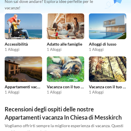
Non sai dove andare? Esplora idee perfette per le
vacanze!
Accessibilità
Adatto alle famiglie
Alloggi di lusso
1 Alloggi
1 Alloggi
1 Alloggi
Appartamenti vacanze economici
Vacanza con il tuo animale domestico
Vacanza con il tuo cane
1 Alloggi
1 Alloggi
1 Alloggi
Recensioni degli ospiti delle nostre
Appartamenti vacanza In Chiesa di Messkirch
Vogliamo offrirti sempre la migliore esperienza di vacanza. Questi