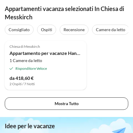
Appartamenti vacanza selezionati In Chiesa di
Messkirch
Consigliato
Ospiti
Recensione
Camere da letto
Annuncio in
5.0
(74)
Alto
Chiesa di Messkirch
Appartamento per vacanze Hans e Ingrid Reichert
1 Camere da letto
Risponditore Veloce
da 418,60 €
2 Ospiti / 7 Notti
Mostra Tutto
Idee per le vacanze