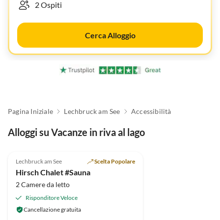
Cerca Alloggio
Pagina Iniziale
Lechbruck am See
Accessibilità
Alloggi su Vacanze in riva al lago
Annuncio in
5.0
(1)
Alto
Lechbruck am See
Scelta Popolare
Hirsch Chalet #Sauna
2 Camere da letto
Risponditore Veloce
Cancellazione gratuita