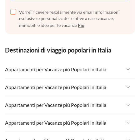
Vorrei ricevere regolarmente via email informazioni
esclusive e personalizzate relative a case vacanze,
immobili e idee per le vacanze
Più
Destinazioni di viaggio popolari in Italia
Appartamenti per Vacanze più Popolari in Italia
Appartamenti per Vacanze in Italia
Appartamenti per Vacanze più Popolari in Italia
Appartamenti per Vacanze in Liguria
Appartamenti per Vacanze in Italia
Appartamenti per Vacanze più Popolari in Italia
Appartamenti per Vacanze in Lombardia
Appartamenti per Vacanze in Liguria
Appartamenti per Vacanze in Sicilia
Appartamenti per Vacanze in Italia
Appartamenti per Vacanze più Popolari in Italia
Appartamenti per Vacanze in Lombardia
Appartamenti per Vacanze in Lago di Garda
Appartamenti per Vacanze in Liguria
Appartamenti per Vacanze in Sicilia
Appartamenti per Vacanze in Italia