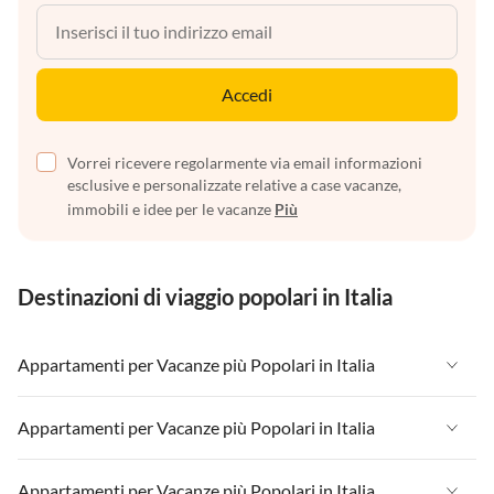
Accedi
Vorrei ricevere regolarmente via email informazioni
esclusive e personalizzate relative a case vacanze,
immobili e idee per le vacanze
Più
Destinazioni di viaggio popolari in Italia
Appartamenti per Vacanze più Popolari in Italia
Appartamenti per Vacanze in Italia
Appartamenti per Vacanze più Popolari in Italia
Appartamenti per Vacanze in Liguria
Appartamenti per Vacanze in Italia
Appartamenti per Vacanze più Popolari in Italia