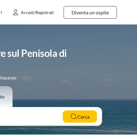
Diventa un ospite
ri
Accedi/Registrati
 sul Penisola di
e Vacanze
to
Cerca