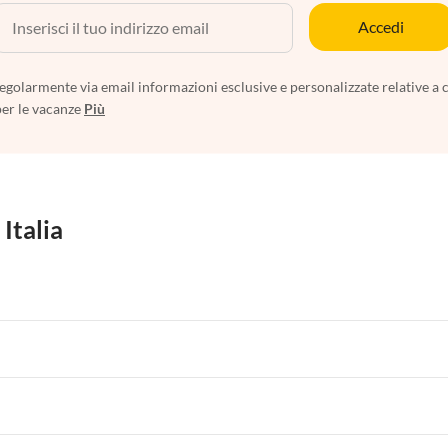
Accedi
egolarmente via email informazioni esclusive e personalizzate relative a 
per le vacanze
Più
 Italia
 per Vacanze in Liguria
Appartamenti per Vacanze in Lombardia
i per Vacanze in Lago di Como
 per Vacanze in Liguria
Appartamenti per Vacanze in Lombardia
i per Vacanze in Lago di Como