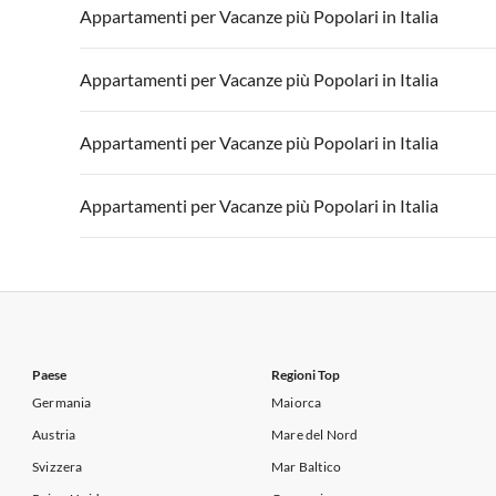
Appartamenti per Vacanze in Italia
Appartamenti
Appartamenti per Vacanze più Popolari in Italia
Appartamenti per Vacanze in Lago di Garda
Appartament
Appartamenti per Vacanze in Italia
Appartamenti
Appartamenti per Vacanze più Popolari in Italia
Appartamenti per Vacanze in Lago di Garda
Appartament
Appartamenti per Vacanze in Italia
Appartamenti
Appartamenti per Vacanze più Popolari in Italia
Appartamenti per Vacanze in Lago di Garda
Appartament
Appartamenti per Vacanze in Italia
Appartamenti
Appartamenti per Vacanze più Popolari in Italia
Appartamenti per Vacanze in Lago di Garda
Appartament
Appartamenti per Vacanze in Italia
Appartamenti
Appartamenti per Vacanze in Lago di Garda
Appartament
Paese
Regioni Top
Germania
Maiorca
Austria
Mare del Nord
Svizzera
Mar Baltico