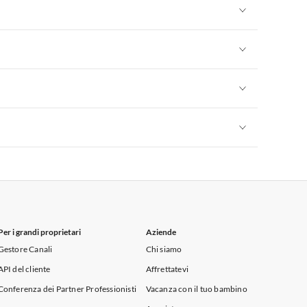
Appartamenti per Vacanze in Sicilia
Appartamenti per Vacanze in Sicilia
Appartamenti per Vacanze in Sicilia
Appartamenti per Vacanze in Sicilia
Appartamenti per Vacanze in Sicilia
Per i grandi proprietari
Aziende
Gestore Canali
Chi siamo
API del cliente
Affrettatevi
Conferenza dei Partner Professionisti
Vacanza con il tuo bambino