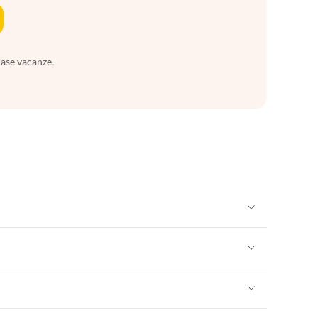
case vacanze,
Appartamenti per Vacanze in Sicilia
Appartamenti per Vacanze in Sicilia