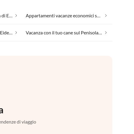
Adatto per allergici sul Penisola di Eiderstedt
Appartamenti vacanze economici sul Penisola di Eiderstedt
Vacanza al mare sul Penisola di Eiderstedt
Vacanza con il tuo cane sul Penisola di Eiderstedt
a
tendenze di viaggio