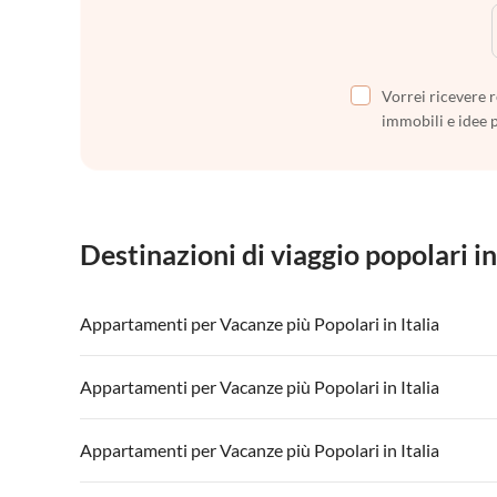
Vorrei ricevere r
immobili e idee 
Destinazioni di viaggio popolari in
Appartamenti per Vacanze più Popolari in Italia
Appartamenti per Vacanze in Italia
Appartamenti
Appartamenti per Vacanze più Popolari in Italia
Appartamenti per Vacanze in Lago di Garda
Appartament
Appartamenti per Vacanze in Italia
Appartamenti
Appartamenti per Vacanze più Popolari in Italia
Appartamenti per Vacanze in Lago di Garda
Appartament