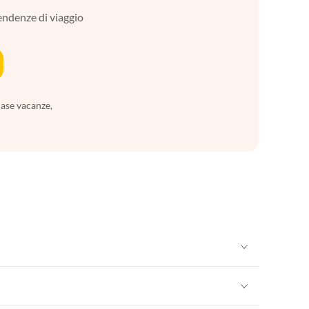
tendenze di viaggio
case vacanze,
Appartamenti per Vacanze in Sicilia