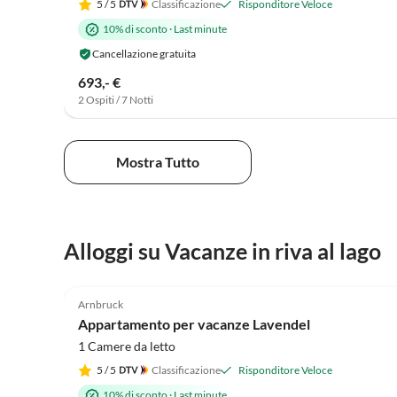
5
/ 5
Classificazione
Risponditore Veloce
10% di sconto
·
Last minute
Cancellazione gratuita
693,- €
2 Ospiti / 7 Notti
Mostra Tutto
Alloggi su Vacanze in riva al lago
Arnbruck
Appartamento per vacanze Lavendel
1 Camere da letto
5
/ 5
Classificazione
Risponditore Veloce
10% di sconto
·
Last minute