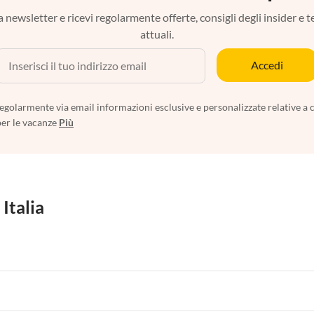
tra newsletter e ricevi regolarmente offerte, consigli degli insider e 
attuali.
Accedi
egolarmente via email informazioni esclusive e personalizzate relative a 
per le vacanze
Più
 Italia
 per Vacanze in Liguria
Appartamenti per Vacanze in Lombardia
i per Vacanze in Lago di Como