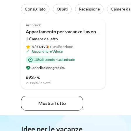
Consigliato
Ospiti
Recensione
Camere da 
Annuncio in
Alto
Arnbruck
Appartamento per vacanze Lavendel
1 Camere da letto
5
/ 5
Classificazione
Risponditore Veloce
10% di sconto
·
Last minute
Cancellazione gratuita
693,- €
2 Ospiti / 7 Notti
Mostra Tutto
Idee per le vacanze