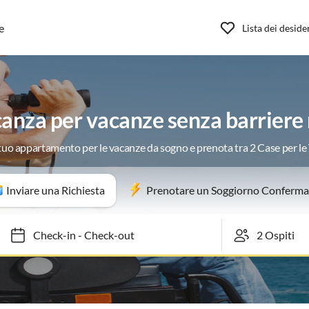
e
Lista dei deside
nza per vacanze senza barriere
 tuo appartamento per le vacanze da sogno e prenota tra 2 Case per l
Inviare una Richiesta
Prenotare un Soggiorno Conferma
Check-in
-
Check-out