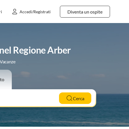
Diventa un ospite
ri
Accedi/Registrati
 nel Regione Arber
e Vacanze
to
Cerca