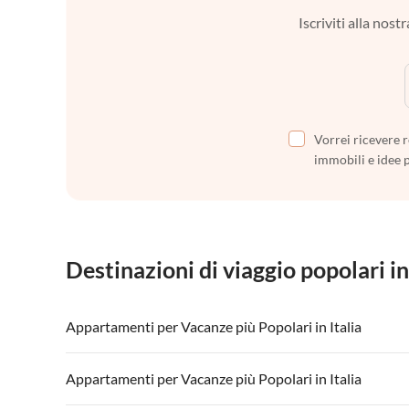
Iscriviti alla nos
Vorrei ricevere r
immobili e idee 
Destinazioni di viaggio popolari in
Appartamenti per Vacanze più Popolari in Italia
Appartamenti per Vacanze in Italia
Appartamenti
Appartamenti per Vacanze più Popolari in Italia
Appartamenti per Vacanze in Lago di Garda
Appartament