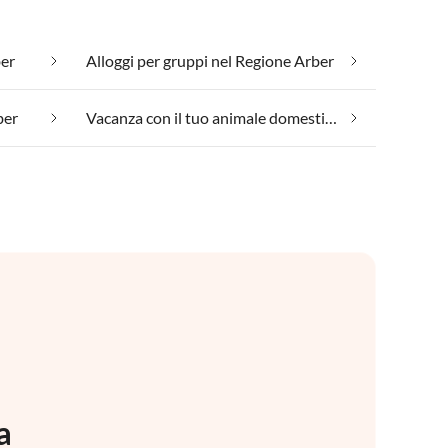
ber
Alloggi per gruppi nel Regione Arber
ber
Vacanza con il tuo animale domestico nel Regione Arber
a