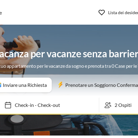
e
Lista dei deside
canza per vacanze senza barrier
 tuo appartamento per le vacanze da sogno e prenota tra 0 Case per l
Inviare una Richiesta
Prenotare un Soggiorno Conferma
Check-in
-
Check-out