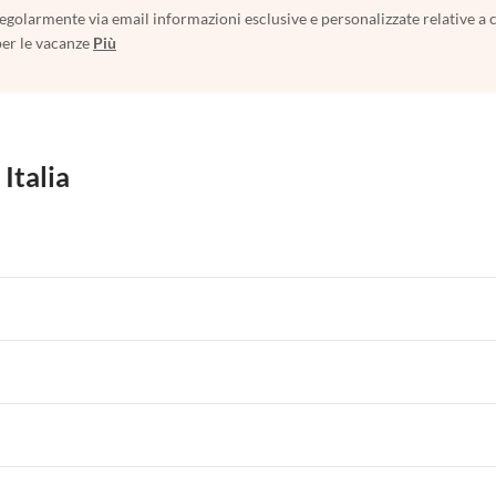
egolarmente via email informazioni esclusive e personalizzate relative a 
per le vacanze
Più
 Italia
 per Vacanze in Liguria
Appartamenti per Vacanze in Lombardia
i per Vacanze in Lago di Como
 per Vacanze in Liguria
Appartamenti per Vacanze in Lombardia
i per Vacanze in Lago di Como
 per Vacanze in Liguria
Appartamenti per Vacanze in Lombardia
i per Vacanze in Lago di Como
 per Vacanze in Liguria
Appartamenti per Vacanze in Lombardia