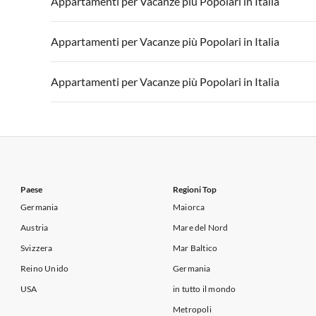
Appartamenti per Vacanze più Popolari in Italia
Appartamenti per Vacanze in Lago di Garda
Appartament
Appartamenti per Vacanze in Italia
Appartamenti
Appartamenti per Vacanze più Popolari in Italia
Appartamenti per Vacanze in Lago di Garda
Appartament
Appartamenti per Vacanze in Italia
Appartamenti
Appartamenti per Vacanze più Popolari in Italia
Appartamenti per Vacanze in Lago di Garda
Appartament
Appartamenti per Vacanze in Italia
Appartamenti
Appartamenti per Vacanze in Lago di Garda
Appartament
Paese
Regioni Top
Germania
Maiorca
Austria
Mare del Nord
Svizzera
Mar Baltico
Reino Unido
Germania
USA
in tutto il mondo
Metropoli