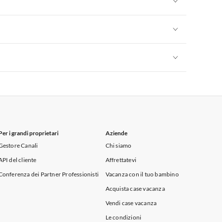
Appartamenti per Vacanze in Sicilia
Appartamenti per Vacanze in Sicilia
Appartamenti per Vacanze in Sicilia
Per i grandi proprietari
Aziende
Gestore Canali
Chi siamo
API del cliente
Affrettatevi
Conferenza dei Partner Professionisti
Vacanza con il tuo bambino
Acquista case vacanza
Vendi case vacanza
Le condizioni