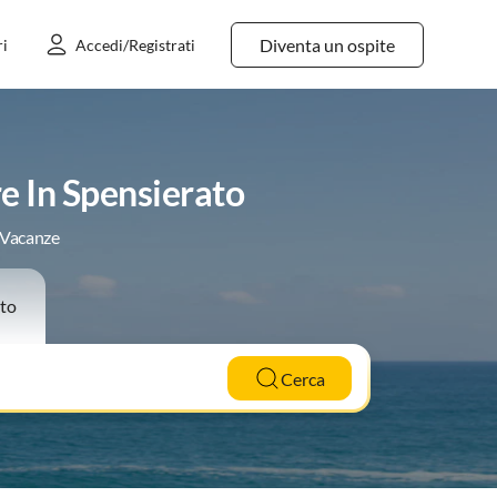
Diventa un ospite
ri
Accedi/Registrati
e In Spensierato
e Vacanze
to
Cerca