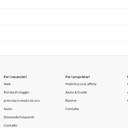
i per Vacanze in Lago di Como
 per Vacanze in Liguria
Appartamenti per Vacanze in Lombardia
i per Vacanze in Lago di Como
 per Vacanze in Liguria
Appartamenti per Vacanze in Lombardia
i per Vacanze in Lago di Como
 per Vacanze in Liguria
Appartamenti per Vacanze in Lombardia
i per Vacanze in Lago di Como
Per i vacanzieri
Per i proprietari
Seek
Pubblicizza & affitta
Rivista di viaggio
Aiuto & Guide
prenota in modo sicuro
Banner
Aiuto
Contatto
Domande frequenti
Contatto