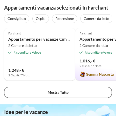
Appartamenti vacanza selezionati In Farchant
Consigliato
Ospiti
Recensione
Camere da letto
4.8
(3)
4.9
(2)
Farchant
Farchant
Appartamento per vacanze Cima della montagna
2 Camere da letto
2 Camere da letto
Risponditore Veloce
Risponditore Veloce
1.016,- €
2 Ospiti / 7 Notti
1.248,- €
Gemma Nascosta
2 Ospiti / 7 Notti
Mostra Tutto
Idee per le vacanze