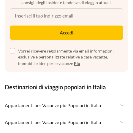
consigli degli insider e tendenze di viaggio attuali.
Accedi
Vorrei ricevere regolarmente via email informazioni
esclusive e personalizzate relative a case vacanze,
immobili e idee per le vacanze
Più
Destinazioni di viaggio popolari in Italia
Appartamenti per Vacanze più Popolari in Italia
Appartamenti per Vacanze in Italia
Appartamenti per Vacanze più Popolari in Italia
Appartamenti per Vacanze in Liguria