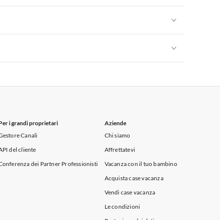
Appartamenti per Vacanze in Sicilia
Appartamenti per Vacanze in Sicilia
Appartamenti per Vacanze in Sicilia
Per i grandi proprietari
Aziende
Gestore Canali
Chi siamo
API del cliente
Affrettatevi
Conferenza dei Partner Professionisti
Vacanza con il tuo bambino
Acquista case vacanza
Vendi case vacanza
Le condizioni