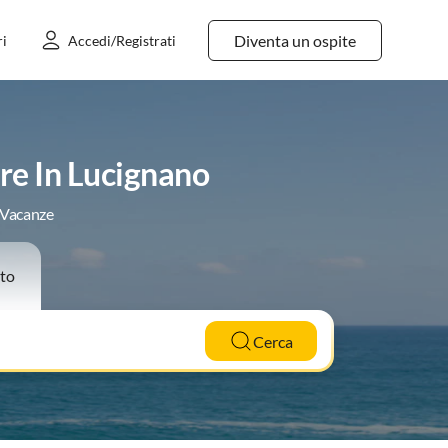
Diventa un ospite
ri
Accedi/Registrati
re In Lucignano
e Vacanze
to
Cerca