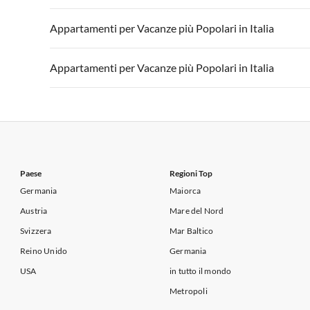
Appartamenti per Vacanze in Lago di Garda
Appartament
Appartamenti per Vacanze in Italia
Appartamenti
Appartamenti per Vacanze più Popolari in Italia
Appartamenti per Vacanze in Lago di Garda
Appartament
Appartamenti per Vacanze in Italia
Appartamenti
Appartamenti per Vacanze più Popolari in Italia
Appartamenti per Vacanze in Lago di Garda
Appartament
Appartamenti per Vacanze in Italia
Appartamenti
Appartamenti per Vacanze in Lago di Garda
Appartament
Paese
Regioni Top
Germania
Maiorca
Austria
Mare del Nord
Svizzera
Mar Baltico
Reino Unido
Germania
USA
in tutto il mondo
Metropoli