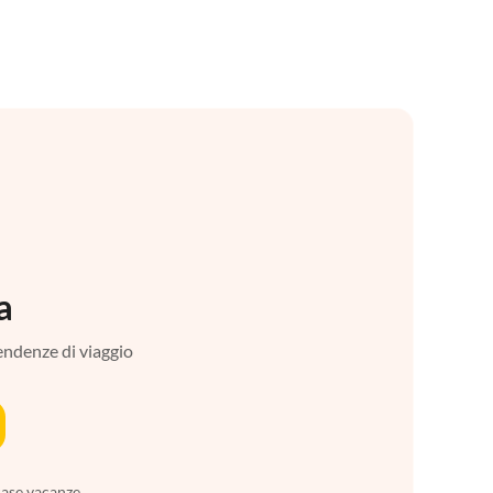
a
tendenze di viaggio
case vacanze,