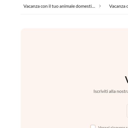
Vacanza con il tuo animale domestico In Lucignano
Vacanza c
Iscriviti alla nos
Vorrei ricevere r