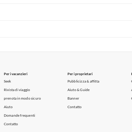
i per Vacanze in Lago di Como
 per Vacanze in Liguria
Appartamenti per Vacanze in Lombardia
i per Vacanze in Lago di Como
 per Vacanze in Liguria
Appartamenti per Vacanze in Lombardia
i per Vacanze in Lago di Como
 per Vacanze in Liguria
Appartamenti per Vacanze in Lombardia
i per Vacanze in Lago di Como
Per i vacanzieri
Per i proprietari
Seek
Pubblicizza & affitta
Rivista di viaggio
Aiuto & Guide
prenota in modo sicuro
Banner
Aiuto
Contatto
Domande frequenti
Contatto