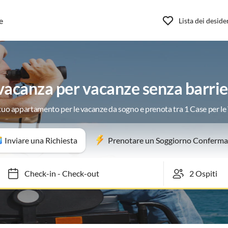
e
Lista dei deside
acanza per vacanze senza barrie
 tuo appartamento per le vacanze da sogno e prenota tra 1 Case per l
Inviare una Richiesta
Prenotare un Soggiorno Conferma
Check-in
-
Check-out