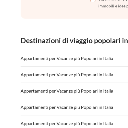
immobili e idee 
Destinazioni di viaggio popolari in
Appartamenti per Vacanze più Popolari in Italia
Appartamenti per Vacanze in Italia
Appartamenti
Appartamenti per Vacanze più Popolari in Italia
Appartamenti per Vacanze in Lago di Garda
Appartament
Appartamenti per Vacanze in Italia
Appartamenti
Appartamenti per Vacanze più Popolari in Italia
Appartamenti per Vacanze in Lago di Garda
Appartament
Appartamenti per Vacanze in Italia
Appartamenti
Appartamenti per Vacanze più Popolari in Italia
Appartamenti per Vacanze in Lago di Garda
Appartament
Appartamenti per Vacanze in Italia
Appartamenti
Appartamenti per Vacanze più Popolari in Italia