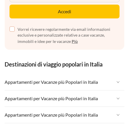
Accedi
Vorrei ricevere regolarmente via email informazioni
esclusive e personalizzate relative a case vacanze,
immobili e idee per le vacanze
Più
Destinazioni di viaggio popolari in Italia
Appartamenti per Vacanze più Popolari in Italia
Appartamenti per Vacanze in Italia
Appartamenti per Vacanze più Popolari in Italia
Appartamenti per Vacanze in Liguria
Appartamenti per Vacanze in Italia
Appartamenti per Vacanze più Popolari in Italia
Appartamenti per Vacanze in Lombardia
Appartamenti per Vacanze in Liguria
Appartamenti per Vacanze in Sicilia