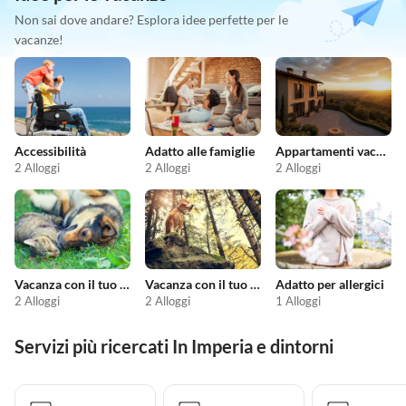
Non sai dove andare? Esplora idee perfette per le
vacanze!
Accessibilità
Adatto alle famiglie
Appartamenti vacanze economici
2 Alloggi
2 Alloggi
2 Alloggi
Vacanza con il tuo animale domestico
Vacanza con il tuo cane
Adatto per allergici
2 Alloggi
2 Alloggi
1 Alloggi
Servizi più ricercati In Imperia e dintorni