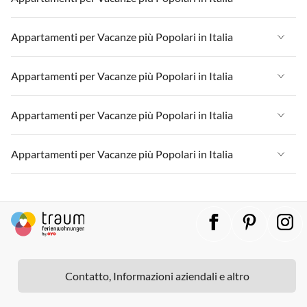
Appartamenti per Vacanze in Lombardia
Appartamenti per Vacanze in Liguria
Appartamenti per Vacanze in Sicilia
Appartamenti per Vacanze in Italia
Appartamenti per Vacanze più Popolari in Italia
Appartamenti per Vacanze in Lombardia
Appartamenti per Vacanze in Lago di Garda
Appartamenti per Vacanze in Liguria
Appartamenti per Vacanze in Sicilia
Appartamenti per Vacanze in Italia
Appartamenti per Vacanze più Popolari in Italia
Appartamenti per Vacanze in Lago di Como
Appartamenti per Vacanze in Lombardia
Appartamenti per Vacanze in Lago di Garda
Appartamenti per Vacanze in Liguria
Appartamenti per Vacanze in Sicilia
Appartamenti per Vacanze in Italia
Appartamenti per Vacanze più Popolari in Italia
Appartamenti per Vacanze in Lago di Como
Appartamenti per Vacanze in Lombardia
Appartamenti per Vacanze in Lago di Garda
Appartamenti per Vacanze in Liguria
Appartamenti per Vacanze in Sicilia
Appartamenti per Vacanze in Italia
Appartamenti per Vacanze più Popolari in Italia
Appartamenti per Vacanze in Lago di Como
Appartamenti per Vacanze in Lombardia
Appartamenti per Vacanze in Lago di Garda
Appartamenti per Vacanze in Liguria
Appartamenti per Vacanze in Sicilia
Appartamenti per Vacanze in Italia
Appartamenti per Vacanze in Lago di Como
Appartamenti per Vacanze in Lombardia
Appartamenti per Vacanze in Lago di Garda
Appartamenti per Vacanze in Liguria
Appartamenti per Vacanze in Sicilia
Appartamenti per Vacanze in Lago di Como
Appartamenti per Vacanze in Lombardia
Appartamenti per Vacanze in Lago di Garda
Appartamenti per Vacanze in Sicilia
Contatto, Informazioni aziendali e altro
Appartamenti per Vacanze in Lago di Como
Appartamenti per Vacanze in Lago di Garda