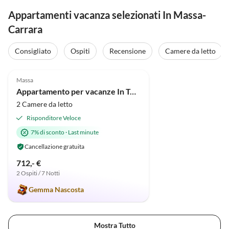
Appartamenti vacanza selezionati In Massa-
Carrara
Consigliato
Ospiti
Recensione
Camere da letto
4.9
(14)
Massa
Appartamento per vacanze In Toscana vicino al mare
2 Camere da letto
Risponditore Veloce
7% di sconto
·
Last minute
Cancellazione gratuita
712,- €
2 Ospiti / 7 Notti
Gemma Nascosta
Mostra Tutto