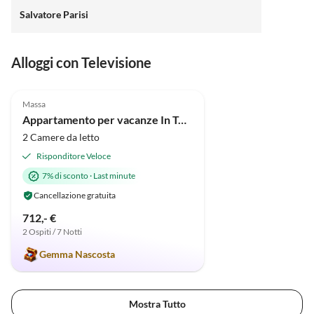
Salvatore Parisi
Alloggi con Televisione
4.9
(14)
Massa
Appartamento per vacanze In Toscana vicino al mare
2 Camere da letto
Risponditore Veloce
7% di sconto
·
Last minute
Cancellazione gratuita
712,- €
2 Ospiti / 7 Notti
Gemma Nascosta
Mostra Tutto