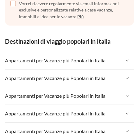
Vorrei ricevere regolarmente via email informazioni
esclusive e personalizzate relative a case vacanze,
immobili e idee per le vacanze
Più
Destinazioni di viaggio popolari in Italia
Appartamenti per Vacanze più Popolari in Italia
Appartamenti per Vacanze in Italia
Appartamenti per Vacanze più Popolari in Italia
Appartamenti per Vacanze in Liguria
Appartamenti per Vacanze in Italia
Appartamenti per Vacanze più Popolari in Italia
Appartamenti per Vacanze in Lombardia
Appartamenti per Vacanze in Liguria
Appartamenti per Vacanze in Sicilia
Appartamenti per Vacanze in Italia
Appartamenti per Vacanze più Popolari in Italia
Appartamenti per Vacanze in Lombardia
Appartamenti per Vacanze in Lago di Garda
Appartamenti per Vacanze in Liguria
Appartamenti per Vacanze in Sicilia
Appartamenti per Vacanze in Italia
Appartamenti per Vacanze più Popolari in Italia
Appartamenti per Vacanze in Lago di Como
Appartamenti per Vacanze in Lombardia