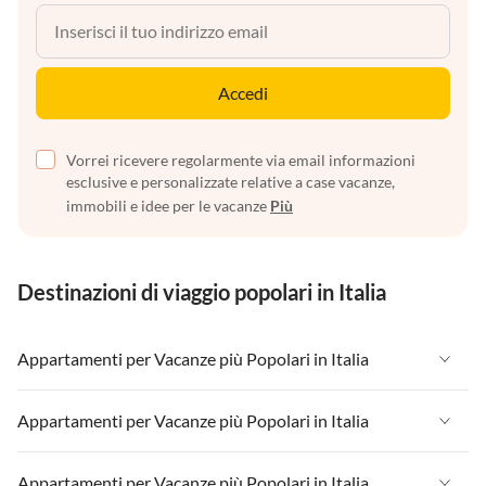
Accedi
Vorrei ricevere regolarmente via email informazioni
esclusive e personalizzate relative a case vacanze,
immobili e idee per le vacanze
Più
Destinazioni di viaggio popolari in Italia
Appartamenti per Vacanze più Popolari in Italia
Appartamenti per Vacanze in Italia
Appartamenti per Vacanze più Popolari in Italia
Appartamenti per Vacanze in Liguria
Appartamenti per Vacanze in Italia
Appartamenti per Vacanze più Popolari in Italia