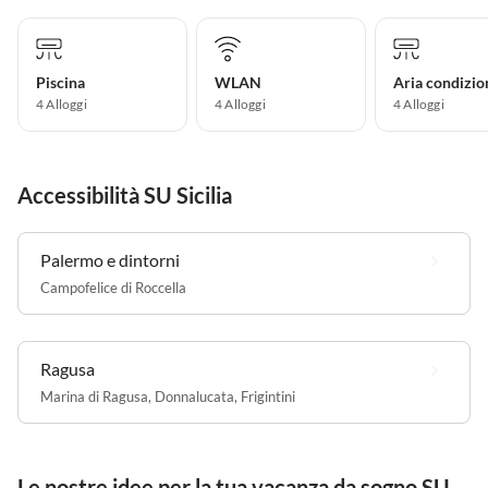
Piscina
WLAN
Aria condizio
4 Alloggi
4 Alloggi
4 Alloggi
Accessibilità SU Sicilia
Palermo e dintorni
Campofelice di Roccella
Ragusa
Marina di Ragusa
,
Donnalucata
,
Frigintini
Le nostre idee per la tua vacanza da sogno SU