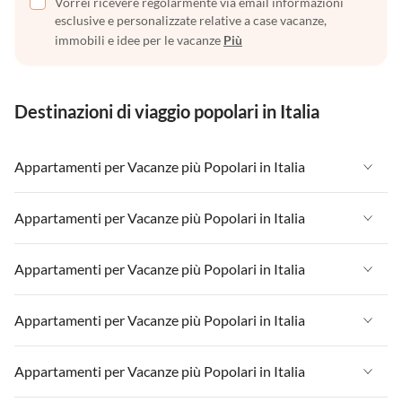
Vorrei ricevere regolarmente via email informazioni
esclusive e personalizzate relative a case vacanze,
immobili e idee per le vacanze
Più
Destinazioni di viaggio popolari in Italia
Appartamenti per Vacanze più Popolari in Italia
Appartamenti per Vacanze in Italia
Appartamenti per Vacanze più Popolari in Italia
Appartamenti per Vacanze in Liguria
Appartamenti per Vacanze in Italia
Appartamenti per Vacanze più Popolari in Italia
Appartamenti per Vacanze in Lombardia
Appartamenti per Vacanze in Liguria
Appartamenti per Vacanze in Sicilia
Appartamenti per Vacanze in Italia
Appartamenti per Vacanze più Popolari in Italia
Appartamenti per Vacanze in Lombardia
Appartamenti per Vacanze in Lago di Garda
Appartamenti per Vacanze in Liguria
Appartamenti per Vacanze in Sicilia
Appartamenti per Vacanze in Italia
Appartamenti per Vacanze più Popolari in Italia
Appartamenti per Vacanze in Lago di Como
Appartamenti per Vacanze in Lombardia
Appartamenti per Vacanze in Lago di Garda
Appartamenti per Vacanze in Liguria