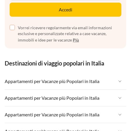
Accedi
Vorrei ricevere regolarmente via email informazioni
esclusive e personalizzate relative a case vacanze,
immobili e idee per le vacanze
Più
Destinazioni di viaggio popolari in Italia
Appartamenti per Vacanze più Popolari in Italia
Appartamenti per Vacanze in Italia
Appartamenti per Vacanze più Popolari in Italia
Appartamenti per Vacanze in Liguria
Appartamenti per Vacanze in Italia
Appartamenti per Vacanze più Popolari in Italia
Appartamenti per Vacanze in Lombardia
Appartamenti per Vacanze in Liguria
Appartamenti per Vacanze in Sicilia
Appartamenti per Vacanze in Italia