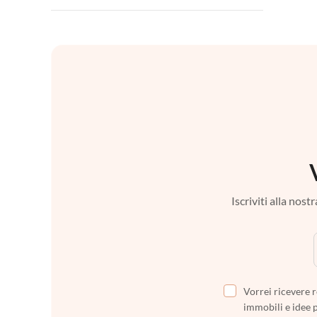
Iscriviti alla nos
Vorrei ricevere r
immobili e idee 