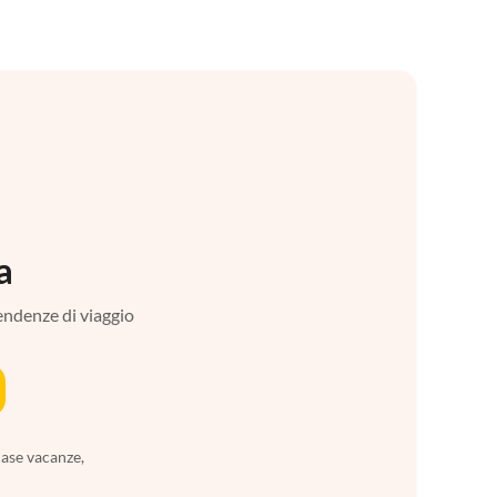
a
tendenze di viaggio
case vacanze,