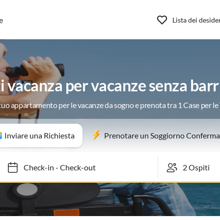
e
Lista dei deside
vacanza per vacanze senza barri
 tuo appartamento per le vacanze da sogno e prenota tra 1 Case per l
Inviare una Richiesta
Prenotare un Soggiorno Conferma
Check-in
-
Check-out