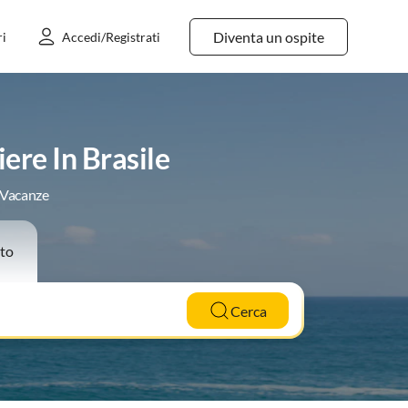
Diventa un ospite
ri
Accedi/Registrati
ere In Brasile
e Vacanze
to
Cerca