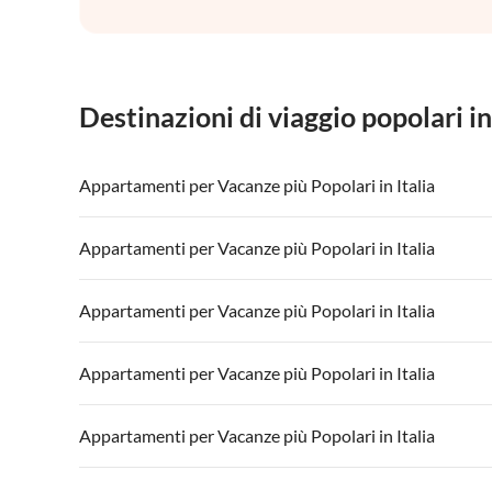
Destinazioni di viaggio popolari in
Appartamenti per Vacanze più Popolari in Italia
Appartamenti per Vacanze in Italia
Appartamenti
Appartamenti per Vacanze più Popolari in Italia
Appartamenti per Vacanze in Lago di Garda
Appartament
Appartamenti per Vacanze in Italia
Appartamenti
Appartamenti per Vacanze più Popolari in Italia
Appartamenti per Vacanze in Lago di Garda
Appartament
Appartamenti per Vacanze in Italia
Appartamenti
Appartamenti per Vacanze più Popolari in Italia
Appartamenti per Vacanze in Lago di Garda
Appartament
Appartamenti per Vacanze in Italia
Appartamenti
Appartamenti per Vacanze più Popolari in Italia
Appartamenti per Vacanze in Lago di Garda
Appartament