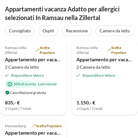
Appartamenti vacanza Adatto per allergici
selezionati In Ramsau nella Zillertal
Consigliato
Ospiti
Recensione
Camere da letto
Annuncio in
5.0
(42)
5.0
(5)
Alto
Ramsau nella
Scelta
Ramsau nella
Scelta
Zillertal
Popolare
Zillertal
Popolare
Appartamento per vacanze Ramona
Appartamento per vacanze RÃ¶ssler
2 Camere da letto
2 Camere da letto
Risponditore Veloce
Risponditore Veloce
10% di sconto
·
Last minute
Cancellazione gratuita
835,- €
1.150,- €
2 Ospiti / 7 Notti
2 Ospiti / 7 Notti
Hainzenberg
Scelta Popolare
Appartamento per vacanze Schwarzachtal