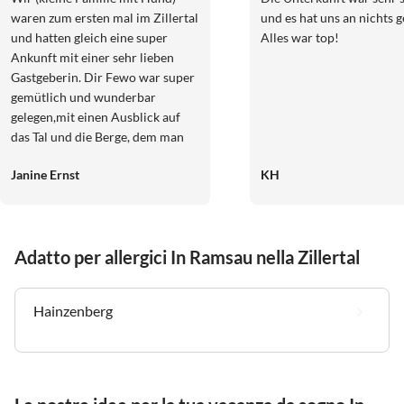
waren zum ersten mal im Zillertal
und es hat uns an nichts g
und hatten gleich eine super
Alles war top!
Ankunft mit einer sehr lieben
Gastgeberin. Dir Fewo war super
gemütlich und wunderbar
gelegen,mit einen Ausblick auf
das Tal und die Berge, dem man
nur von Postkarten kennt. Die
Janine Ernst
KH
Ausstattung ließ keine Wünsche
übrig. Wir haben viele gute
Ausflugsideen bekommen und
schöne Gespräche geführt, mit
Adatto per allergici In Ramsau nella Zillertal
der Gastgeberin. Es blieben keine
Wünsche über. Auch unser Hund
wurde lieb empfangen und für
Hainzenberg
Kinder gibt es Spielsachen und
Tischtennisplatte. Wir kommen
gerne wieder. Es war alles sehr
liebevoll uns herzlich. LG