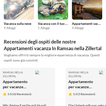
Vacanza sulla neve
Vacanza con il tuo animale domestico
Appartamenti vacanze economici
9 Alloggi
5 Alloggi
4 Alloggi
Recensioni degli ospiti delle nostre
Appartamenti vacanza In Ramsau nella Zillertal
Vogliamo offrirti sempre la migliore esperienza di vacanza. Questi
ospiti sono già convinti.
RAMSAU NELLA
RAMSAU NELLA
ZILLERTAL
ZILLERTAL
Appartamento
Appartamento
per vacanze
per vacanze
Ramona
RÃ¶ssler
5.0 (42 Recensioni)
5.0 (5 Recensioni)
Wir (kleine Familie mit Hund)
Die Unterkunft war sehr 