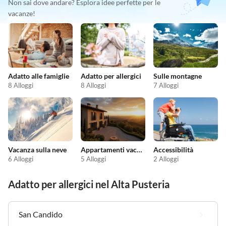
Non sai dove andare? Esplora idee perfette per le
vacanze!
Adatto alle famiglie
Adatto per allergici
Sulle montagne
8 Alloggi
8 Alloggi
7 Alloggi
Vacanza sulla neve
Appartamenti vacanze economici
Accessibilità
6 Alloggi
5 Alloggi
2 Alloggi
Adatto per allergici nel Alta Pusteria
San Candido