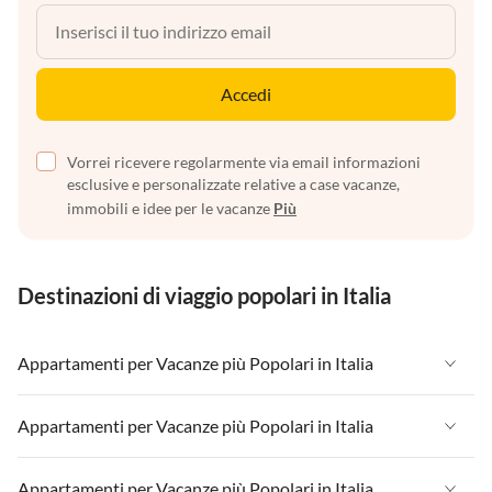
Accedi
Vorrei ricevere regolarmente via email informazioni
esclusive e personalizzate relative a case vacanze,
immobili e idee per le vacanze
Più
Destinazioni di viaggio popolari in Italia
Appartamenti per Vacanze più Popolari in Italia
Appartamenti per Vacanze in Italia
Appartamenti per Vacanze più Popolari in Italia
Appartamenti per Vacanze in Liguria
Appartamenti per Vacanze in Italia
Appartamenti per Vacanze più Popolari in Italia