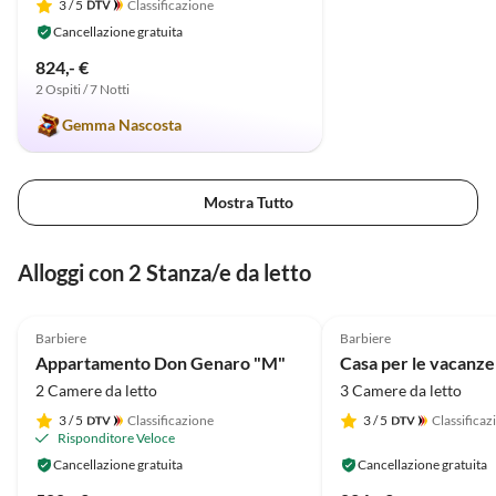
3
/ 5
Classificazione
Cancellazione gratuita
824,- €
2 Ospiti / 7 Notti
Gemma Nascosta
Mostra Tutto
Alloggi con 2 Stanza/e da letto
4.9
(66)
5.0
(14)
Barbiere
Barbiere
Appartamento Don Genaro "M"
2 Camere da letto
3 Camere da letto
3
/ 5
Classificazione
3
/ 5
Classificaz
Risponditore Veloce
Cancellazione gratuita
Cancellazione gratuita