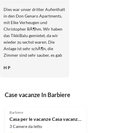
Dies war unser dritter Aufenthalt
in den Don Genaro Apartments,
mit Elke Verheugen und
Christopher BÃ¶hm. Wir haben
das TikkiBalu gemietet, da wir
wieder zu sechst waren. Die
Anlage ist sehr schÃ¶n, die
Zimmer sind sehr sauber, es gab
nie etwas zu beanstanden. Wenn
H P
Hilfe oder Tipps benÃ¶tigt
wurden, gab es immer eine
Kontaktperson, sei es Elke,
Christopher oder Susanne. Wir
Case vacanze In Barbiere
wÃ¼rden gerne wiederkommen.
Heinz und Manuela Potzmann
5.0
(14)
Barbiere
Casa per le vacanze Casa vacanze Don Genaro "Tikki Balu"
3 Camere da letto