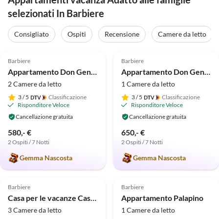
selezionati In Barbiere
Consigliato
Ospiti
Recensione
Camere da letto
4.9
(66)
4.9
(33)
Barbiere
Barbiere
Appartamento Don Genaro "M"
Appartamento Don Genaro Burg
2 Camere da letto
1 Camere da letto
3
/ 5
Classificazione
3
/ 5
Classificazione
Risponditore Veloce
Risponditore Veloce
Cancellazione gratuita
Cancellazione gratuita
580,- €
650,- €
2 Ospiti / 7 Notti
2 Ospiti / 7 Notti
Gemma Nascosta
Gemma Nascosta
5.0
(14)
4.9
(10)
Barbiere
Barbiere
Casa per le vacanze Casa vacanze Don Genaro "Tikki Balu"
Appartamento Palapino
3 Camere da letto
1 Camere da letto