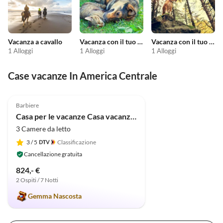
Vacanza a cavallo
Vacanza con il tuo animale domestico
Vacanza con il tuo cane
1 Alloggi
1 Alloggi
1 Alloggi
Case vacanze In America Centrale
5.0
(14)
Barbiere
Casa per le vacanze Casa vacanze Don Genaro "Tikki Balu"
3 Camere da letto
3
/ 5
Classificazione
Cancellazione gratuita
824,- €
2 Ospiti / 7 Notti
Gemma Nascosta