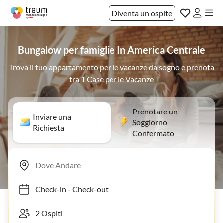
Diventa un ospite
Bungalow per famiglie In America Centrale
Trova il tuo appartamento per le vacanze da sogno e prenota
tra 1 Case per le Vacanze
Prenotare un
Inviare una
Soggiorno
Richiesta
Confermato
Check-in
-
Check-out