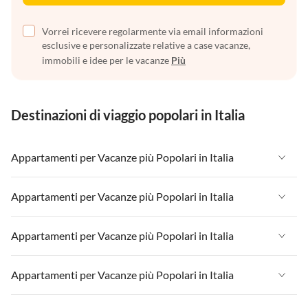
Vorrei ricevere regolarmente via email informazioni
esclusive e personalizzate relative a case vacanze,
immobili e idee per le vacanze
Più
Destinazioni di viaggio popolari in Italia
Appartamenti per Vacanze più Popolari in Italia
Appartamenti per Vacanze in Italia
Appartamenti per Vacanze più Popolari in Italia
Appartamenti per Vacanze in Liguria
Appartamenti per Vacanze in Italia
Appartamenti per Vacanze più Popolari in Italia
Appartamenti per Vacanze in Lombardia
Appartamenti per Vacanze in Liguria
Appartamenti per Vacanze in Sicilia
Appartamenti per Vacanze in Italia
Appartamenti per Vacanze più Popolari in Italia
Appartamenti per Vacanze in Lombardia
Appartamenti per Vacanze in Lago di Garda
Appartamenti per Vacanze in Liguria
Appartamenti per Vacanze in Sicilia