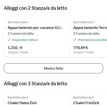
in Kainisch zwischen Bad Mitterndorf und Bad
Alloggi con 2 Stanza/e da letto
Aussee ist ideal für Radfahren, Wandern, Baden und
Annuncio in
Ausflüge. Die Vermieter gaben uns wertvolle Tipps
5.0
(7)
Alto
für Restaurants und Unternehmungen. Wer Ruhe,
Bad Mitterndorf
Bad Mitterndorf
Natur und Aktivurlaub schätzt, ist hier genau richtig.
Appartamento per vacanze Grimmingstadl
Appartamento Ter
Wir kommen gerne wieder! Danke!
2 Camere da letto
2 Camere da letto
Risponditore Veloce
Prenotazione Immedia
1.210,- €
770,89 €
2 Ospiti / 7 Notti
2 Ospiti / 7 Notti
Mostra Tutto
Alloggi con 3 Stanza/e da letto
Annuncio in
5.0
(8)
Alto
4.9
(7)
Bad Mitterndorf
Bad Mitterndorf
Chalet NaturZeit
Chalet FreiZeit