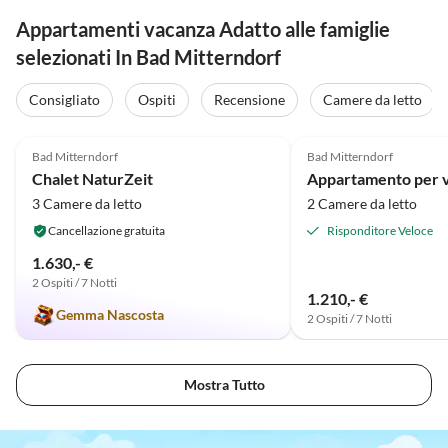
Appartamenti vacanza Adatto alle famiglie
selezionati In Bad Mitterndorf
Consigliato
Ospiti
Recensione
Camere da letto
Annuncio in
5.0
(8)
Alto
5.0
(7)
Bad Mitterndorf
Bad Mitterndorf
Chalet NaturZeit
3 Camere da letto
2 Camere da letto
Cancellazione gratuita
Risponditore Veloce
1.630,- €
2 Ospiti / 7 Notti
1.210,- €
Gemma Nascosta
2 Ospiti / 7 Notti
Mostra Tutto