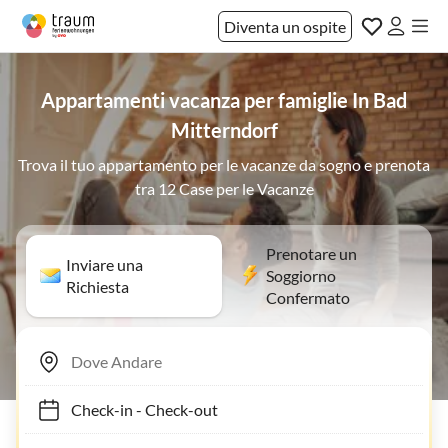
Diventa un ospite
Appartamenti vacanza per famiglie In Bad
Mitterndorf
Trova il tuo appartamento per le vacanze da sogno e prenota
tra 12 Case per le Vacanze
Prenotare un
Inviare una
Soggiorno
Richiesta
Confermato
Check-in
-
Check-out