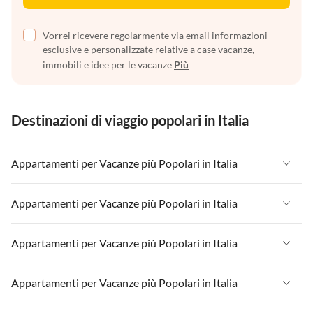
Vorrei ricevere regolarmente via email informazioni
esclusive e personalizzate relative a case vacanze,
immobili e idee per le vacanze
Più
Destinazioni di viaggio popolari in Italia
Appartamenti per Vacanze più Popolari in Italia
Appartamenti per Vacanze in Italia
Appartamenti per Vacanze più Popolari in Italia
Appartamenti per Vacanze in Liguria
Appartamenti per Vacanze in Italia
Appartamenti per Vacanze più Popolari in Italia
Appartamenti per Vacanze in Lombardia
Appartamenti per Vacanze in Liguria
Appartamenti per Vacanze in Sicilia
Appartamenti per Vacanze in Italia
Appartamenti per Vacanze più Popolari in Italia
Appartamenti per Vacanze in Lombardia
Appartamenti per Vacanze in Lago di Garda
Appartamenti per Vacanze in Liguria