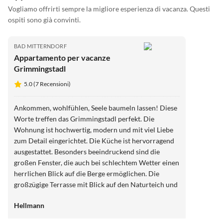
Vogliamo offrirti sempre la migliore esperienza di vacanza. Questi
ospiti sono già convinti.
BAD MITTERNDORF
Appartamento per vacanze
Grimmingstadl
5.0 (7 Recensioni)
Ankommen, wohlfühlen, Seele baumeln lassen! Diese
Worte treffen das Grimmingstadl perfekt. Die
Wohnung ist hochwertig, modern und mit viel Liebe
zum Detail eingerichtet. Die Küche ist hervorragend
ausgestattet. Besonders beeindruckend sind die
großen Fenster, die auch bei schlechtem Wetter einen
herrlichen Blick auf die Berge ermöglichen. Die
großzügige Terrasse mit Blick auf den Naturteich und
den Grimming lädt mit bequemen Liegen zum
Hellmann
Entspannen ein. Ein weiteres Highlight ist die
Zirbensauna mit schönem Ruheraum. Die ruhige Lage