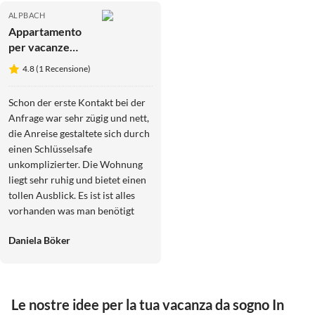
ALPBACH
Appartamento
per vacanze
Landhaus
4.8 (1 Recensione)
Alpach App II
Schon der erste Kontakt bei der
Anfrage war sehr zügig und nett,
die Anreise gestaltete sich durch
einen Schlüsselsafe
unkomplizierter. Die Wohnung
liegt sehr ruhig und bietet einen
tollen Ausblick. Es ist ist alles
vorhanden was man benötigt
und die Wohnung war sehr
Daniela Böker
sauber.
Le nostre idee per la tua vacanza da sogno In