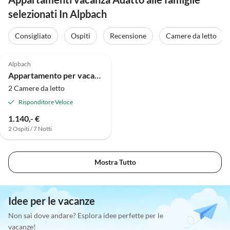
selezionati In Alpbach
Consigliato
Ospiti
Recensione
Camere da letto
4.8
(1)
Alpbach
Appartamento per vacanze Landhaus Alpach App II
2 Camere da letto
Risponditore Veloce
1.140,- €
2 Ospiti / 7 Notti
Mostra Tutto
Idee per le vacanze
Non sai dove andare? Esplora idee perfette per le
vacanze!